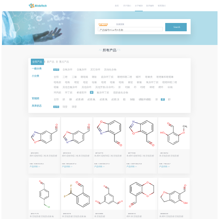
首页
关于我们
分子砌块
技术服务
联系我们
关键字搜索
批量搜索
Search
ALL PRODUCTS
所有产品
全部产品
|
新产品
|
重点产品
一级分类
全部
含氧杂环
含氮杂环
其它杂环
其他化合物
小分类
全部
三唑
三嗪
噻吡喃
噻吩
硫杂环丁烷
噻唑和噻二唑
螺环
喹啉类
喹唑啉和喹喔啉
吡咯烷
吡咯
嘧啶
吡啶
哒嗪
吡唑
吡嗪
吡喃
哌啶
哌嗪
氧杂环丁烷
噁唑和噁二唑
噁嗪
其他含氮杂环
其他杂环
其他芳香(非杂环)
萘
吲哚
茚
吲唑
咪唑
稠环
呋喃
环丙烷
环丁烷
桥接双环
苯
氮杂环丁烷
脂肪族化合物
官能团
全部
腈
酮
卤素:碘
卤素:氟
卤素:氯
卤素:溴
酯
羧酸
硼酸和硼酯
胺
醛
醇
库库状态
全部
现货
期货
AC516055
AC531610
AC744770
AC775501
AC130254
稠环,噁唑和噁二唑,苯,官能团-醛
稠环,噁唑和噁二唑,苯,官能团-醛
苯,稠环,噁唑和噁二唑,官能团-醛
苯,稠环,噁唑和噁二唑,官能团-醛
苯,官能团-醇,官能团-醛
CAS：638192-65-1
CAS：865449-97-4
CAS：1492303-37-3
CAS：1097180-23-8
CAS：700-44-7
产品详情 >>
产品详情 >>
产品详情 >>
产品详情 >>
产品详情 >>
AC517178
AC010378
AC310086
AC030152
AC080249
苯,官能团-醛,官能团-卤素:氯
苯,官能团-醛,官能团-卤素:氟
苯,官能团-醛
稠环,苯,官能团-醛
苯,稠环,官能团-醇,官能团-醛