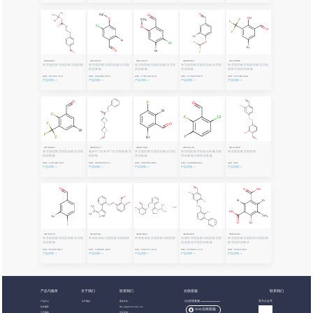
AC626631
AC236337
AC121875
AC680365
AC729008
苯,官能团-醇,官能团-醛,官能团-酯
苯,官能团-醛,官能团-卤素:溴,官能
苯,官能团-醛,官能团-卤素:溴,官能
苯,官能团-醛,官能团-卤素:溴,官能
苯,官能团-醛,官能团-卤素:溴,官能
团-卤素:氯
团-卤素:氯
团-卤素:氟
团-醇,官能团-卤素:氟
CAS：421551-75-9
CAS：1823892-55-2
CAS：1781329-45-0
CAS：1155878-02-6
CAS：251300-30-8
产品详情 >>
产品详情 >>
产品详情 >>
产品详情 >>
产品详情 >>
AC706092
AC693217
AC847360
AC762140
AC122058
苯,官能团-醛,官能团-卤素:溴,官能
氮杂环丁烷,苯,环丁烷,官能团-醛,官
苯,官能团-醛,官能团-卤素:溴,官能
苯,官能团-醛,官能团-卤素:碘,官能
苯,官能团-醛,官能团-醇
团-卤素:氟
能团-酯
团-卤素:氟
团-卤素:氯,官能团-卤素:氟
CAS：1291487-26-7
CAS：3026670-57-2
CAS：1807055-80-6
CAS：1449008-04-1
CAS：N/A
产品详情 >>
产品详情 >>
产品详情 >>
产品详情 >>
产品详情 >>
AC764733
AC503581
AC010826
AC966426
AC620183
苯,官能团-醛,官能团-卤素:溴,官能
苯,吡唑,吡啶,官能团-醇,官能团-醛
苯,吡唑,吡啶,官能团-醇,官能团-醛
苯,稠环,官能团-醇,官能团-醛,官能
苯,官能团-醛,官能团-胺,官能团-羧
团-卤素:碘
团-卤素:溴,官能团-卤素:氯
酸,官能团-卤素:溴
CAS：873387-82-7
CAS：1446321-46-5
CAS：1667717-41-0
CAS：2156651-17-9
CAS：35453-30-6
产品详情 >>
产品详情 >>
产品详情 >>
产品详情 >>
产品详情 >>
产品与服务
关于我们
联系我们
在线客服
联系我们
产品中心
关于都创
商务合作：
QQ在线客服
官方公众号
技术服务
BB_sales@birdotech.com
Web在线客服
分子砌块
意见反馈：