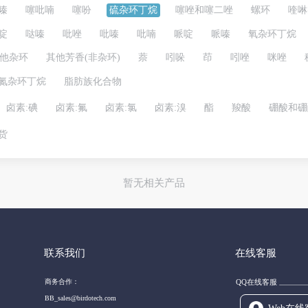
嗪
噻吡喃
噻吩
硫杂环丁烷
噻唑和噻二唑
螺环
喹啉
啶
哒嗪
吡唑
吡嗪
吡喃
哌啶
哌嗪
氧杂环丁烷
他杂环
其他芳香(非杂环)
萘
吲哚
茚
吲唑
咪唑
氮杂环丁烷
脂肪族化合物
卤素:碘
卤素:氟
卤素:氯
卤素:溴
酯
羧酸
硼酸和硼
货
暂无相关产品
联系我们
在线客服
商务合作：
QQ在线客服
BB_sales@birdotech.com