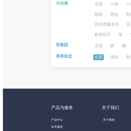
小分类
全部
三唑
三
吡咯
嘧啶
吡
其他含氮杂环
其
桥接双环
苯
官能团
全部
腈
酮
库库状态
全部
现货
期
产品与服务
关于我们
产品中心
关于都创
技术服务