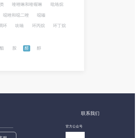
类
喹唑啉和喹喔啉
吡咯烷
噁唑和噁二唑
噁嗪
稠环
呋喃
环丙烷
环丁烷
酯
胺
醛
醇
联系我们
官方公众号