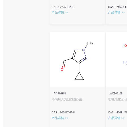
CAS：27258-32-8
CAS：2167-14-
产品详情 >>
产品详情 >>
AC864181
AC502108
环丙烷,吡唑,官能团-醛
吡咯,官能团-
CAS：902837-67-6
CAS：40611-79
产品详情 >>
产品详情 >>