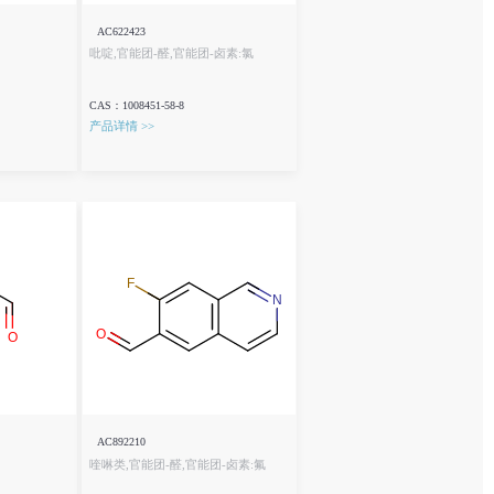
AC622423
吡啶,官能团-醛,官能团-卤素:氯
CAS：1008451-58-8
产品详情 >>
AC892210
喹啉类,官能团-醛,官能团-卤素:氟