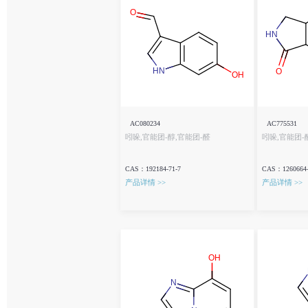
AC080234
AC775531
吲哚,官能团-醇,官能团-醛
吲哚,官能团-
CAS：192184-71-7
CAS：1260664-
产品详情 >>
产品详情 >>