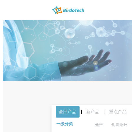
全部产品
|
新产品
|
重点产品
一级分类
全部
含氧杂环