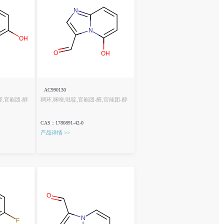
AC990130
醛,官能团-醇
稠环,咪唑,吡啶,官能团-醛,官能团-醇
CAS：1780891-42-0
产品详情 >>