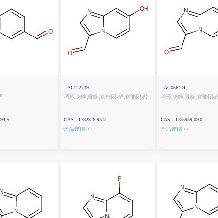
AC122739
AC056434
醛
稠环,咪唑,吡啶,官能团-醛,官能团-醇
稠环,咪唑,吡啶,官能团-
94-5
CAS：1782326-95-7
CAS：1783959-09-0
产品详情 >>
产品详情 >>