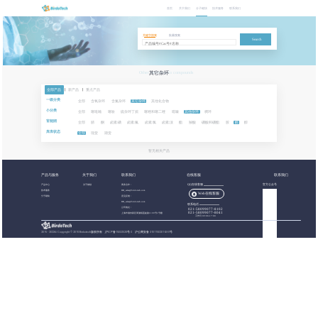
首页
关于我们
分子砌块
技术服务
联系我们
关键字搜索
批量搜索
Search
Other heterocyclo compounds
其它杂环
全部产品
|
新产品
|
重点产品
一级分类
全部
含氧杂环
含氮杂环
其它杂环
其他化合物
小分类
全部
噻吡喃
噻吩
硫杂环丁烷
噻唑和噻二唑
噁嗪
其他杂环
稠环
官能团
全部
腈
酮
卤素:碘
卤素:氟
卤素:氯
卤素:溴
酯
羧酸
硼酸和硼酯
胺
醛
醇
库库状态
全部
现货
期货
暂无相关产品
产品与服务
关于我们
联系我们
在线客服
联系我们
产品中心
关于都创
商务合作：
QQ在线客服
官方公众号
技术服务
BB_sales@birdotech.com
Web在线客服
分子砌块
意见反馈：
BB_sales@birdotech.com
联系电话
公司地址：
021-58099077-8102
021-58099077-8041
上海市浦东新区周浦镇蓝靛路1199号1号楼
工作日 09:00-17:00
2015 - 2023
©
Copyright © 2019 Birdotech版权所有 ,
沪ICP备15032529号-2
沪公网安备 31011502016361号