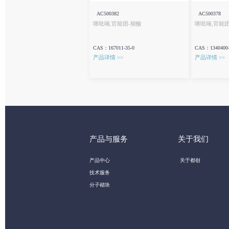
AC500382
AC500378
噻吡喃,官能团-羧酸
噻吡喃,官能团
CAS：167011-35-0
CAS：1340400-
产品详情 >>
产品详情 >>
产品与服务
关于我们
产品中心
关于都创
技术服务
分子砌块