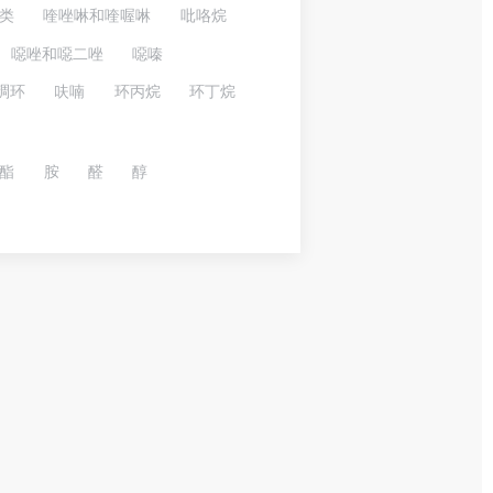
类
喹唑啉和喹喔啉
吡咯烷
噁唑和噁二唑
噁嗪
稠环
呋喃
环丙烷
环丁烷
酯
胺
醛
醇