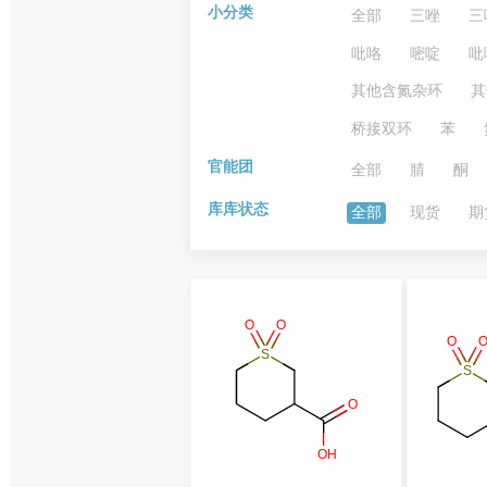
小分类
全部
三唑
三
吡咯
嘧啶
吡
其他含氮杂环
其
桥接双环
苯
官能团
全部
腈
酮
库库状态
全部
现货
期