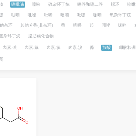
嗪
噻吡喃
噻吩
硫杂环丁烷
噻唑和噻二唑
螺环
喹啉
啶
哒嗪
吡唑
吡嗪
吡喃
哌啶
哌嗪
氧杂环丁烷
他杂环
其他芳香(非杂环)
萘
吲哚
茚
吲唑
咪唑
氮杂环丁烷
脂肪族化合物
卤素:碘
卤素:氟
卤素:氯
卤素:溴
酯
羧酸
硼酸和硼
货