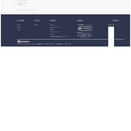
酸,官能团-卤素:氯
CAS：2271470-66-5
产品详情 >>
产品与服务
关于我们
联系我们
在线客服
联系我们
产品中心
关于都创
商务合作：
QQ在线客服
官方公众号
技术服务
BB_sales@birdotech.com
Web在线客服
分子砌块
意见反馈：
BB_sales@birdotech.com
联系电话
公司地址：
021-58099077-8102
021-58099077-8041
上海市浦东新区周浦镇蓝靛路1199号1号楼
工作日 09:00-17:00
2015 - 2023
©
Copyright © 2019 Birdotech版权所有 ,
沪ICP备15032529号-2
沪公网安备 31011502016361号