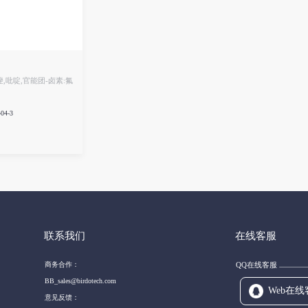
唑,吡啶,官能团-卤素:氟
04-3
联系我们
在线客服
商务合作：
QQ在线客服
BB_sales@birdotech.com
Web在线
意见反馈：