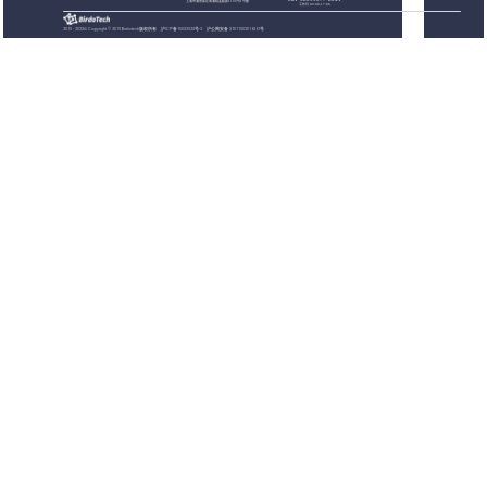
上海市浦东新区周浦镇蓝靛路1199号1号楼
工作日 09:00-17:00
2015 - 2023
©
Copyright © 2019 Birdotech版权所有 ,
沪ICP备15032529号-2
沪公网安备 31011502016361号