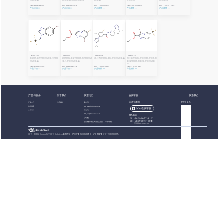
团-卤素:氟
团-卤素:氯,官能团-卤素:氟
卤素:氟
官能团-酮
团-卤素:氟
CAS：2092522-63-7
CAS：1427445-42-8
CAS：1448508-47-1
CAS：2641398-00-5
CAS：1902977-54-1
产品详情 >>
产品详情 >>
产品详情 >>
产品详情 >>
产品详情 >>
AC081239
AC660557
AC131378
AC235129
苯,稠环,咪唑,官能团-卤素:溴,官能
稠环,咪唑,吡啶,官能团-酯,官能团-卤
苯,环丙烷,咪唑,吡啶,官能团-卤素:氟
稠环,咪唑,吡啶,官能团-酯,官能团-卤
团-卤素:氟
素:溴,官能团-卤素:氟
素:溴,官能团-卤素:氟,官能团-卤素:
碘
CAS：2766157-45-1
CAS：1421312-22-2
CAS：1448428-04-3
CAS：2702837-08-7
产品详情 >>
产品详情 >>
产品详情 >>
产品详情 >>
产品与服务
关于我们
联系我们
在线客服
联系我们
产品中心
关于都创
商务合作：
QQ在线客服
官方公众号
技术服务
BB_sales@birdotech.com
Web在线客服
分子砌块
意见反馈：
BB_sales@birdotech.com
联系电话
公司地址：
021-58099077-8102
021-58099077-8041
上海市浦东新区周浦镇蓝靛路1199号1号楼
工作日 09:00-17:00
2015 - 2023
©
Copyright © 2019 Birdotech版权所有 ,
沪ICP备15032529号-2
沪公网安备 31011502016361号