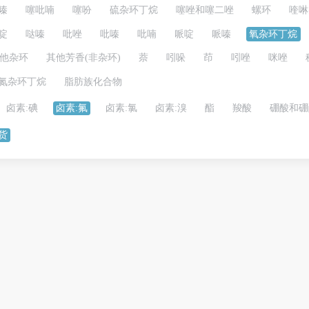
嗪
噻吡喃
噻吩
硫杂环丁烷
噻唑和噻二唑
螺环
喹啉
啶
哒嗪
吡唑
吡嗪
吡喃
哌啶
哌嗪
氧杂环丁烷
他杂环
其他芳香(非杂环)
萘
吲哚
茚
吲唑
咪唑
氮杂环丁烷
脂肪族化合物
卤素:碘
卤素:氟
卤素:氯
卤素:溴
酯
羧酸
硼酸和硼
货