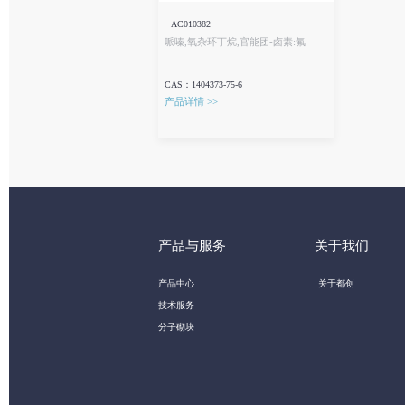
AC010382
哌嗪,氧杂环丁烷,官能团-卤素:氟
CAS：1404373-75-6
产品详情 >>
产品与服务
关于我们
产品中心
关于都创
技术服务
分子砌块