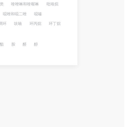
类
喹唑啉和喹喔啉
吡咯烷
噁唑和噁二唑
噁嗪
稠环
呋喃
环丙烷
环丁烷
酯
胺
醛
醇