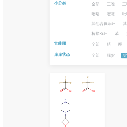
小分类
全部
三唑
三
吡咯
嘧啶
吡
其他含氮杂环
其
桥接双环
苯
官能团
全部
腈
酮
库库状态
全部
现货
期