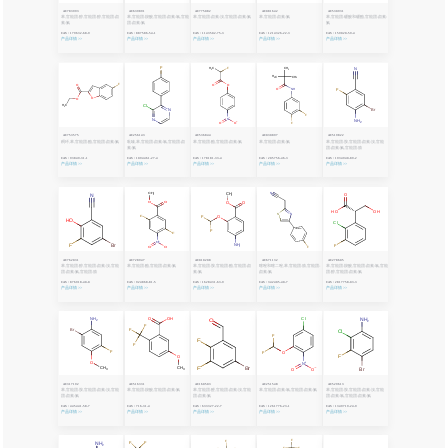
AC783993
AC639891
AC775082
AC081642
AC530931
苯,官能团-醇,官能团-醇,官能团-卤
苯,官能团-羧酸,官能团-卤素:氯,官能
苯,官能团-卤素:溴,官能团-卤素:氟
苯,官能团-卤素:氟
苯,官能团-硼酸和硼酯,官能团-卤素:
素:氟
团-卤素:氟
氟
CAS：179632-68-9
CAS：887586-54-1
CAS：1143502-75-3
CAS：1214326-22-3
CAS：159020-59-4
产品详情 >>
产品详情 >>
产品详情 >>
产品详情 >>
产品详情 >>
AC753575
AC256143
AC536844
AC030897
AC519822
稠环,苯,官能团-酯,官能团-卤素:氟
吡嗪,苯,官能团-卤素:氯,官能团-卤
苯,官能团-酯,官能团-卤素:氟
苯,官能团-卤素:氟
苯,官能团-胺,官能团-卤素:溴,官能
素:氟
团-卤素:氟,官能团-腈
CAS：93849-31-1
CAS：1094461-27-4
CAS：178181-33-4
CAS：205756-46-3
CAS：1934940-89-2
产品详情 >>
产品详情 >>
产品详情 >>
产品详情 >>
产品详情 >>
AC762031
AC728947
AC010208
AC671132
AC278605
苯,官能团-醇,官能团-卤素:溴,官能
苯,官能团-酯,官能团-卤素:氟
苯,官能团-胺,官能团-酯,官能团-卤
噻唑和噻二唑,苯,官能团-腈,官能团-
苯,官能团-羧酸,官能团-卤素:氯,官能
团-卤素:氟,官能团-腈
素:氟
卤素:氟
团-醇,官能团-卤素:氟
CAS：876918-40-0
CAS：924868-81-5
CAS：1628431-63-9
CAS：342405-40-7
CAS：2817758-03-3
产品详情 >>
产品详情 >>
产品详情 >>
产品详情 >>
产品详情 >>
AC317192
AC516331
AC160503
AC251548
AC529613
苯,官能团-胺,官能团-卤素:溴,官能
苯,官能团-羧酸,官能团-卤素:氟
苯,官能团-醛,官能团-卤素:溴,官能
苯,官能团-卤素:氯,官能团-卤素:氟
苯,官能团-胺,官能团-卤素:溴,官能
团-卤素:氟
团-卤素:氟
团-卤素:氯,官能团-卤素:氟
CAS：445441-58-7
CAS：716-31-4
CAS：633327-22-7
CAS：1261776-23-1
CAS：1349719-24-9
产品详情 >>
产品详情 >>
产品详情 >>
产品详情 >>
产品详情 >>