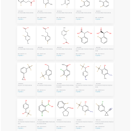
AC722079
AC114248
AC736194
AC416783
AC449935
苯,官能团-羧酸,官能团-卤素:氟
苯,官能团-酯,官能团-卤素:氟
苯,官能团-羧酸,官能团-卤素:氟
苯,官能团-羧酸,官能团-卤素:氟
苯,官能团-羧酸,官能团-卤素:氟
CAS：881189-60-2
CAS：1806332-88-6
CAS：881189-64-6
CAS：955403-63-1
CAS：377083-80-2
产品详情 >>
产品详情 >>
产品详情 >>
产品详情 >>
产品详情 >>
AC483088
AC914066
AC616583
AC344909
AC947083
苯,官能团-羧酸,官能团-卤素:氟
苯,官能团-羧酸,官能团-卤素:氟
苯,官能团-羧酸,官能团-卤素:氟
苯,官能团-羧酸,官能团-醇,官能团-卤
苯,官能团-羧酸,官能团-醇,官能团-卤
素:氟
素:氟
CAS：852181-17-0
CAS：166251-34-9
CAS：881189-62-4
CAS：2720673-95-8
CAS：2817758-53-3
产品详情 >>
产品详情 >>
产品详情 >>
产品详情 >>
产品详情 >>
AC106454
AC715838
AC165884
AC915137
AC224028
其他杂环,苯,官能团-卤素:氟
苯,官能团-醇,官能团-卤素:氟
苯,官能团-卤素:氯,官能团-卤素:氟,
苯,官能团-胺,官能团-醇,官能团-卤
苯,官能团-醇,官能团-胺,官能团-卤
官能团-酮
素:氟
素:氟
CAS：1428-54-2
CAS：261952-15-2
CAS：1780183-09-6
CAS：178042-35-8
CAS：2090518-42-4
产品详情 >>
产品详情 >>
产品详情 >>
产品详情 >>
产品详情 >>
AC484159
AC536875
AC098837
AC190876
AC911222
苯,官能团-醇,官能团-醇,官能团-卤
苯,官能团-硼酸和硼酯,官能团-卤素:
苯,官能团-醇,官能团-卤素:氟
苯,官能团-醇,官能团-胺,官能团-卤
环丙烷,苯,官能团-卤素:氯,官能团-卤
素:氟
氯,官能团-卤素:氟
素:氟
素:氟,官能团-腈
CAS：246245-20-5
CAS：1031226-45-5
CAS：1502142-13-3
CAS：1803851-46-8
CAS：1205640-59-0
产品详情 >>
产品详情 >>
产品详情 >>
产品详情 >>
产品详情 >>