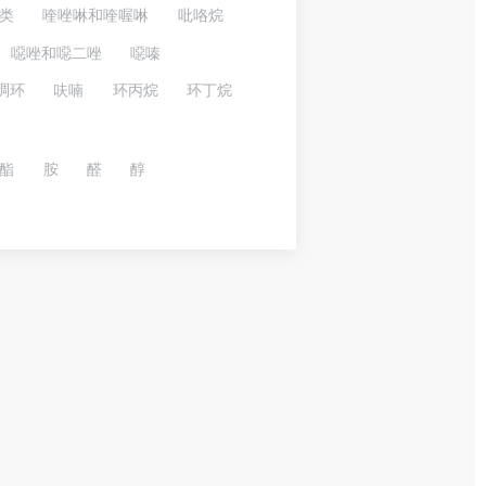
类
喹唑啉和喹喔啉
吡咯烷
噁唑和噁二唑
噁嗪
稠环
呋喃
环丙烷
环丁烷
酯
胺
醛
醇