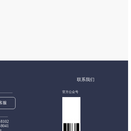
联系我们
官方公众号
客服
-8102
-8041
00