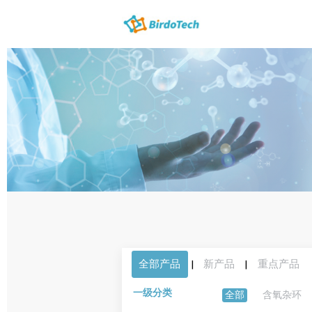
全部产品
|
新产品
|
重点产品
一级分类
全部
含氧杂环