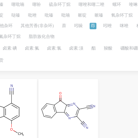
嗪
噻吡喃
噻吩
硫杂环丁烷
噻唑和噻二唑
螺环
喹啉
啶
哒嗪
吡唑
吡嗪
吡喃
哌啶
哌嗪
氧杂环丁烷
他杂环
其他芳香(非杂环)
萘
吲哚
茚
吲唑
咪唑
氮杂环丁烷
脂肪族化合物
卤素:碘
卤素:氟
卤素:氯
卤素:溴
酯
羧酸
硼酸和硼
货