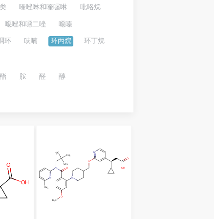
类
喹唑啉和喹喔啉
吡咯烷
噁唑和噁二唑
噁嗪
稠环
呋喃
环丙烷
环丁烷
酯
胺
醛
醇