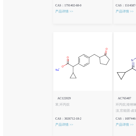
CAS：1791402-68-0
CAS：1514587-
产品详情 >>
产品详情 >>
AC122029
AC765487
苯,环丙烷
环丙烷,喹唑啉
溴,官能团-卤
CAS：3026712-18-2
CAS：1697446-
产品详情 >>
产品详情 >>