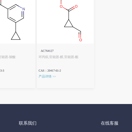
AC764127
官能团-羧酸
环丙烷,官能团-醛,官能团-酯
3-3
CAS：20417-61-2
产品详情 >>
联系我们
在线客服