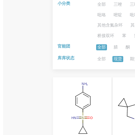
小分类
全部
三唑
三
吡咯
嘧啶
吡
其他含氮杂环
其
桥接双环
苯
官能团
全部
腈
酮
库库状态
全部
现货
期