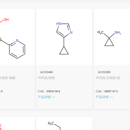
AC010460
AC010385
官能团-羧酸
环丙烷,咪唑
环丙烷,官能团-胺
-0
CAS：89830-98-8
CAS：88887-87-0
产品详情 >>
产品详情 >>