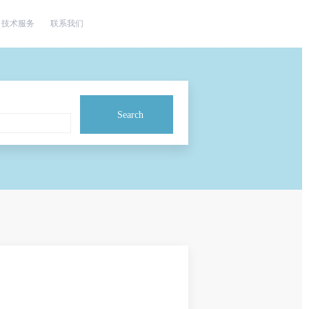
技术服务
联系我们
Search