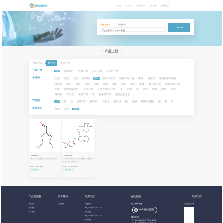
首页
关于我们
分子砌块
技术服务
联系我们
关键字搜索
批量搜索
Search
NEW PRODUCTS
产品上新
全部产品
|
新产品
|
重点产品
一级分类
全部
含氧杂环
含氮杂环
其它杂环
其他化合物
小分类
全部
三唑
三嗪
噻吡喃
噻吩
硫杂环丁烷
噻唑和噻二唑
螺环
喹啉类
喹唑啉和喹喔啉
吡咯烷
吡咯
嘧啶
吡啶
哒嗪
吡唑
吡嗪
吡喃
哌啶
哌嗪
氧杂环丁烷
噁唑和噁二唑
噁嗪
其他含氮杂环
其他杂环
其他芳香(非杂环)
萘
吲哚
茚
吲唑
咪唑
稠环
呋喃
环丙烷
环丁烷
桥接双环
苯
氮杂环丁烷
脂肪族化合物
官能团
全部
腈
酮
卤素:碘
卤素:氟
卤素:氯
卤素:溴
酯
羧酸
硼酸和硼酯
胺
醛
醇
库库状态
全部
现货
期货
AC616892
AC691975
噻吩,官能团-醛,官能团-卤素:溴
苯,稠环,噻吩,官能团-硼酸和硼酯,官
能团-酯,官能团-腈
CAS：29421-75-8
CAS：2649788-76-9
产品详情 >>
产品详情 >>
产品与服务
关于我们
联系我们
在线客服
联系我们
产品中心
关于都创
商务合作：
QQ在线客服
官方公众号
技术服务
BB_sales@birdotech.com
Web在线客服
分子砌块
意见反馈：
BB_sales@birdotech.com
联系电话
公司地址：
021-58099077-8102
021-58099077-8041