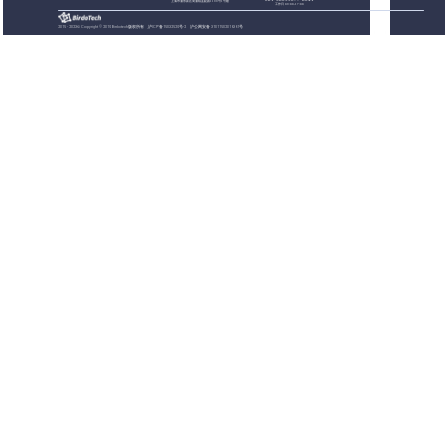
上海市浦东新区周浦镇蓝靛路1199号1号楼
工作日 09:00-17:00
2015 - 2023
©
Copyright © 2019 Birdotech版权所有 ,
沪ICP备15032529号-2
沪公网安备 31011502016361号