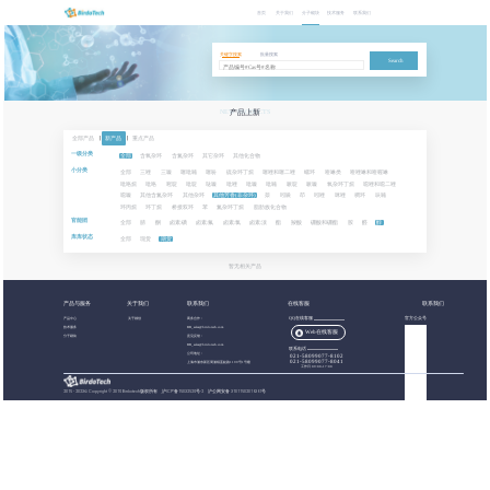
首页
关于我们
分子砌块
技术服务
联系我们
关键字搜索
批量搜索
Search
NEW PRODUCTS
产品上新
全部产品
|
新产品
|
重点产品
一级分类
全部
含氧杂环
含氮杂环
其它杂环
其他化合物
小分类
全部
三唑
三嗪
噻吡喃
噻吩
硫杂环丁烷
噻唑和噻二唑
螺环
喹啉类
喹唑啉和喹喔啉
吡咯烷
吡咯
嘧啶
吡啶
哒嗪
吡唑
吡嗪
吡喃
哌啶
哌嗪
氧杂环丁烷
噁唑和噁二唑
噁嗪
其他含氮杂环
其他杂环
其他芳香(非杂环)
萘
吲哚
茚
吲唑
咪唑
稠环
呋喃
环丙烷
环丁烷
桥接双环
苯
氮杂环丁烷
脂肪族化合物
官能团
全部
腈
酮
卤素:碘
卤素:氟
卤素:氯
卤素:溴
酯
羧酸
硼酸和硼酯
胺
醛
醇
库库状态
全部
现货
期货
暂无相关产品
产品与服务
关于我们
联系我们
在线客服
联系我们
产品中心
关于都创
商务合作：
QQ在线客服
官方公众号
技术服务
BB_sales@birdotech.com
Web在线客服
分子砌块
意见反馈：
BB_sales@birdotech.com
联系电话
公司地址：
021-58099077-8102
021-58099077-8041
上海市浦东新区周浦镇蓝靛路1199号1号楼
工作日 09:00-17:00
2015 - 2023
©
Copyright © 2019 Birdotech版权所有 ,
沪ICP备15032529号-2
沪公网安备 31011502016361号