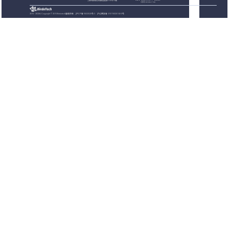
上海市浦东新区周浦镇蓝靛路1199号1号楼
工作日 09:00-17:00
2015 - 2023
©
Copyright © 2019 Birdotech版权所有 ,
沪ICP备15032529号-2
沪公网安备 31011502016361号