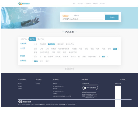
首页
关于我们
分子砌块
技术服务
联系我们
关键字搜索
批量搜索
Search
NEW PRODUCTS
产品上新
全部产品
|
新产品
|
重点产品
一级分类
全部
含氧杂环
含氮杂环
其它杂环
其他化合物
小分类
全部
三唑
三嗪
喹啉类
喹唑啉和喹喔啉
吡咯烷
吡咯
嘧啶
吡啶
哒嗪
吡唑
吡嗪
哌啶
哌嗪
其他含氮杂环
吲哚
吲唑
咪唑
氮杂环丁烷
官能团
全部
腈
酮
卤素:碘
卤素:氟
卤素:氯
卤素:溴
酯
羧酸
硼酸和硼酯
胺
醛
醇
库库状态
全部
现货
期货
暂无相关产品
产品与服务
关于我们
联系我们
在线客服
联系我们
产品中心
关于都创
商务合作：
QQ在线客服
官方公众号
技术服务
BB_sales@birdotech.com
Web在线客服
分子砌块
意见反馈：
BB_sales@birdotech.com
联系电话
公司地址：
021-58099077-8102
021-58099077-8041
上海市浦东新区周浦镇蓝靛路1199号1号楼
工作日 09:00-17:00
2015 - 2023
©
Copyright © 2019 Birdotech版权所有 ,
沪ICP备15032529号-2
沪公网安备 31011502016361号