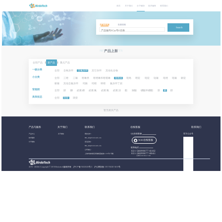
首页
关于我们
分子砌块
技术服务
联系我们
关键字搜索
批量搜索
Search
NEW PRODUCTS
产品上新
全部产品
|
新产品
|
重点产品
一级分类
全部
含氧杂环
含氮杂环
其它杂环
其他化合物
小分类
全部
三唑
三嗪
喹啉类
喹唑啉和喹喔啉
吡咯烷
吡咯
嘧啶
吡啶
哒嗪
吡唑
吡嗪
哌啶
哌嗪
其他含氮杂环
吲哚
吲唑
咪唑
氮杂环丁烷
官能团
全部
腈
酮
卤素:碘
卤素:氟
卤素:氯
卤素:溴
酯
羧酸
硼酸和硼酯
胺
醛
醇
库库状态
全部
现货
期货
暂无相关产品
产品与服务
关于我们
联系我们
在线客服
联系我们
产品中心
关于都创
商务合作：
QQ在线客服
官方公众号
技术服务
BB_sales@birdotech.com
Web在线客服
分子砌块
意见反馈：
BB_sales@birdotech.com
联系电话
公司地址：
021-58099077-8102
021-58099077-8041
上海市浦东新区周浦镇蓝靛路1199号1号楼
工作日 09:00-17:00
2015 - 2023
©
Copyright © 2019 Birdotech版权所有 ,
沪ICP备15032529号-2
沪公网安备 31011502016361号