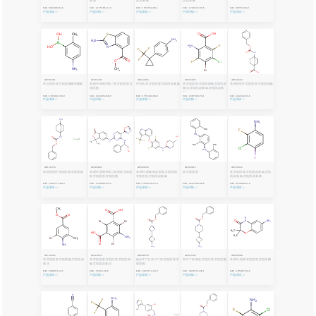
素:氯
团-卤素:氟
团-卤素:氟
CAS：882490-82-6
CAS：2135586-31-9
CAS：1955534-80-1
CAS：1269232-99-6
CAS：89793-83-9
产品详情 >>
产品详情 >>
产品详情 >>
产品详情 >>
产品详情 >>
AC701091
AC501205
AC614864
AC914826
AC544634
苯,官能团-胺,官能团-硼酸和硼酯
苯,稠环,噻唑和噻二唑,官能团-胺,官
环丙烷,苯,官能团-胺,官能团-卤素:氟
苯,官能团-胺,官能团-羧酸,官能团-卤
苯,桥接双环,官能团-胺,官能团-羧酸
能团-酯
素:溴,官能团-卤素:氯,官能团-卤素:
氟
CAS：1003042-50-9
CAS：1024054-68-9
CAS：1791402-68-0
CAS：2387928-70-1
CAS：444344-91-6
产品详情 >>
产品详情 >>
产品详情 >>
产品详情 >>
产品详情 >>
AC121876
AC503841
AC503839
AC503812
AC529422
苯,桥接双环,官能团-胺,官能团-酯
苯,稠环,噁唑和噁二唑,嘧啶,官能团-
苯,稠环,噁嗪,吡啶,吡咯,官能团-醇,
苯,官能团-胺
苯,官能团-胺,官能团-卤素:氯,官能
醇,官能团-胺,官能团-酮
官能团-胺,官能团-卤素:氟
团-卤素:氟,官能团-卤素:碘
CAS：3026715-60-3
CAS：2320462-65-3
CAS：2268794-15-4
CAS：2632340-48-6
CAS：874840-61-6
产品详情 >>
产品详情 >>
产品详情 >>
产品详情 >>
产品详情 >>
AC739405
AC620183
AC858978
AC923102
AC050988
苯,官能团-胺,官能团-酯,官能团-卤
苯,官能团-醛,官能团-胺,官能团-羧
氮杂环丁烷,苯,环丁烷,官能团-胺,官
苯,环丁烷,哌啶,官能团-胺,官能团-酯
苯,稠环,噁嗪,官能团-胺,官能团-酮
素:溴
酸,官能团-卤素:溴
能团-酯
CAS：900019-52-5
CAS：35453-30-6
CAS：3026712-23-9
CAS：3026715-68-1
CAS：105807-84-9
产品详情 >>
产品详情 >>
产品详情 >>
产品详情 >>
产品详情 >>