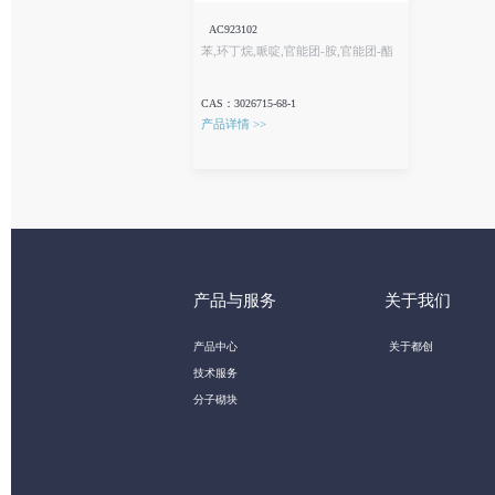
AC923102
苯,环丁烷,哌啶,官能团-胺,官能团-酯
CAS：3026715-68-1
产品详情 >>
产品与服务
关于我们
产品中心
关于都创
技术服务
分子砌块