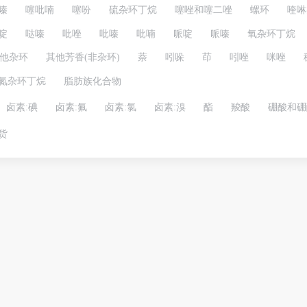
嗪
噻吡喃
噻吩
硫杂环丁烷
噻唑和噻二唑
螺环
喹啉
啶
哒嗪
吡唑
吡嗪
吡喃
哌啶
哌嗪
氧杂环丁烷
他杂环
其他芳香(非杂环)
萘
吲哚
茚
吲唑
咪唑
氮杂环丁烷
脂肪族化合物
卤素:碘
卤素:氟
卤素:氯
卤素:溴
酯
羧酸
硼酸和硼
货