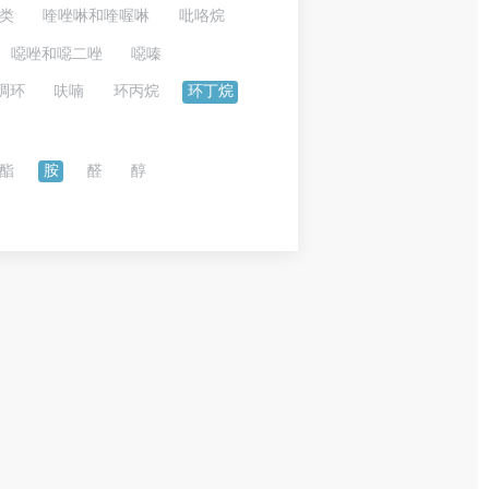
类
喹唑啉和喹喔啉
吡咯烷
噁唑和噁二唑
噁嗪
稠环
呋喃
环丙烷
环丁烷
酯
胺
醛
醇