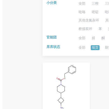
小分类
全部
三唑
三
吡咯
嘧啶
吡
其他含氮杂环
其
桥接双环
苯
官能团
全部
腈
酮
库库状态
全部
现货
期