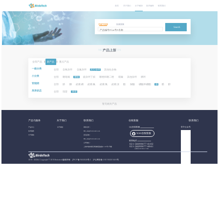
首页
关于我们
分子砌块
技术服务
联系我们
关键字搜索
批量搜索
Search
NEW PRODUCTS
产品上新
全部产品
|
新产品
|
重点产品
一级分类
全部
含氧杂环
含氮杂环
其它杂环
其他化合物
小分类
全部
噻吡喃
噻吩
硫杂环丁烷
噻唑和噻二唑
噁嗪
其他杂环
稠环
官能团
全部
腈
酮
卤素:碘
卤素:氟
卤素:氯
卤素:溴
酯
羧酸
硼酸和硼酯
胺
醛
醇
库库状态
全部
现货
期货
暂无相关产品
产品与服务
关于我们
联系我们
在线客服
联系我们
产品中心
关于都创
商务合作：
QQ在线客服
官方公众号
技术服务
BB_sales@birdotech.com
Web在线客服
分子砌块
意见反馈：
BB_sales@birdotech.com
联系电话
公司地址：
021-58099077-8102
021-58099077-8041
上海市浦东新区周浦镇蓝靛路1199号1号楼
工作日 09:00-17:00
2015 - 2023
©
Copyright © 2019 Birdotech版权所有 ,
沪ICP备15032529号-2
沪公网安备 31011502016361号