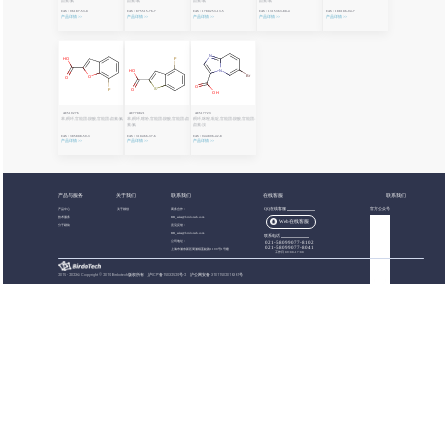
卤素:氟
卤素:氯
卤素:氯
卤素:氯
CAS：96187-53-0
CAS：875515-76-7
CAS：1780253-13-5
CAS：1315363-80-4
CAS：188106-94-7
产品详情 >>
产品详情 >>
产品详情 >>
产品详情 >>
产品详情 >>
AC519276
AC770821
AC517723
苯,稠环,官能团-羧酸,官能团-卤素:氟
苯,稠环,噻吩,官能团-羧酸,官能团-卤
稠环,咪唑,吡啶,官能团-羧酸,官能团-
素:氟
卤素:溴
CAS：385808-59-3
CAS：310466-37-6
CAS：944896-42-8
产品详情 >>
产品详情 >>
产品详情 >>
产品与服务
关于我们
联系我们
在线客服
联系我们
产品中心
关于都创
商务合作：
QQ在线客服
官方公众号
技术服务
BB_sales@birdotech.com
Web在线客服
分子砌块
意见反馈：
BB_sales@birdotech.com
联系电话
公司地址：
021-58099077-8102
021-58099077-8041
上海市浦东新区周浦镇蓝靛路1199号1号楼
工作日 09:00-17:00
2015 - 2023
©
Copyright © 2019 Birdotech版权所有 ,
沪ICP备15032529号-2
沪公网安备 31011502016361号