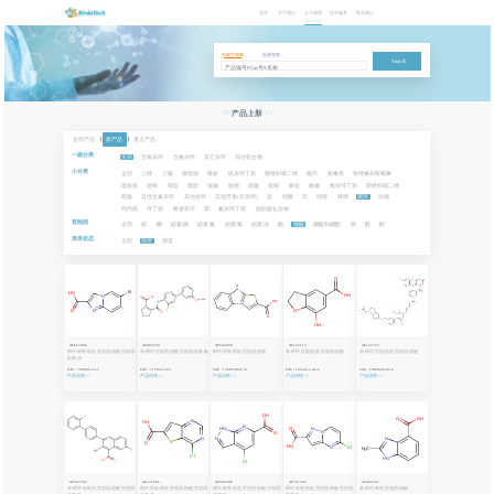
首页
关于我们
分子砌块
技术服务
联系我们
关键字搜索
批量搜索
Search
NEW PRODUCTS
产品上新
全部产品
|
新产品
|
重点产品
一级分类
全部
含氧杂环
含氮杂环
其它杂环
其他化合物
小分类
全部
三唑
三嗪
噻吡喃
噻吩
硫杂环丁烷
噻唑和噻二唑
螺环
喹啉类
喹唑啉和喹喔啉
吡咯烷
吡咯
嘧啶
吡啶
哒嗪
吡唑
吡嗪
吡喃
哌啶
哌嗪
氧杂环丁烷
噁唑和噁二唑
噁嗪
其他含氮杂环
其他杂环
其他芳香(非杂环)
萘
吲哚
茚
吲唑
咪唑
稠环
呋喃
环丙烷
环丁烷
桥接双环
苯
氮杂环丁烷
脂肪族化合物
官能团
全部
腈
酮
卤素:碘
卤素:氟
卤素:氯
卤素:溴
酯
羧酸
硼酸和硼酯
胺
醛
醇
库库状态
全部
现货
期货
AC612468
AC983249
AC504690
AC122113
AC121723
稠环,咪唑,吡啶,官能团-羧酸,官能团-
苯,稠环,官能团-羧酸,官能团-卤素:氟
稠环,吲哚,噻吩,官能团-羧酸
苯,稠环,官能团-醇,官能团-羧酸
苯,稠环,官能团-醇,官能团-羧酸
卤素:溴
CAS：749849-14-7
CAS：717824-30-1
CAS：1368230-87-8
CAS：1824211-46-2
CAS：1884696-02-9
产品详情 >>
产品详情 >>
产品详情 >>
产品详情 >>
产品详情 >>
AC503703
AC121685
AC599308
AC751266
AC492321
苯,稠环,喹啉类,官能团-羧酸,官能团-
稠环,嘧啶,噻吩,官能团-羧酸,官能团-
稠环,吡唑,吡啶,官能团-羧酸,官能团-
稠环,吡唑,嘧啶,官能团-羧酸,官能团-
苯,稠环,咪唑,官能团-羧酸