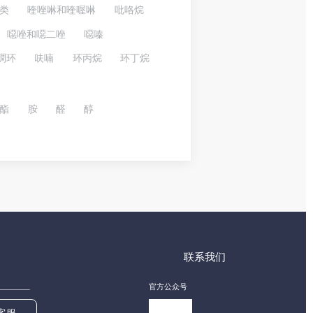
类
喹唑啉和喹喔啉
吡咯烷
噁唑和噁二唑
噁嗪
稠环
呋喃
环丙烷
环丁烷
酯
胺
醛
醇
联系我们
官方公众号