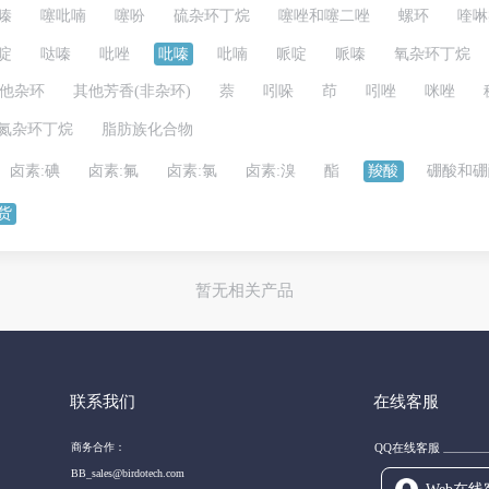
嗪
噻吡喃
噻吩
硫杂环丁烷
噻唑和噻二唑
螺环
喹啉
啶
哒嗪
吡唑
吡嗪
吡喃
哌啶
哌嗪
氧杂环丁烷
他杂环
其他芳香(非杂环)
萘
吲哚
茚
吲唑
咪唑
氮杂环丁烷
脂肪族化合物
卤素:碘
卤素:氟
卤素:氯
卤素:溴
酯
羧酸
硼酸和硼
货
暂无相关产品
联系我们
在线客服
商务合作：
QQ在线客服
BB_sales@birdotech.com