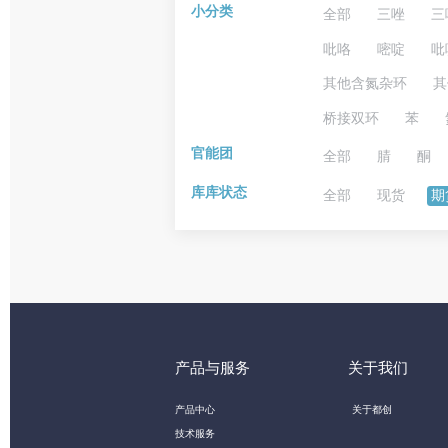
小分类
全部
三唑
三
吡咯
嘧啶
吡
其他含氮杂环
其
桥接双环
苯
官能团
全部
腈
酮
库库状态
全部
现货
期
产品与服务
关于我们
产品中心
关于都创
技术服务