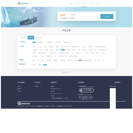
首页
关于我们
分子砌块
技术服务
联系我们
关键字搜索
批量搜索
Search
NEW PRODUCTS
产品上新
全部产品
|
新产品
|
重点产品
一级分类
全部
含氧杂环
含氮杂环
其它杂环
其他化合物
小分类
全部
三唑
三嗪
噻吡喃
噻吩
硫杂环丁烷
噻唑和噻二唑
螺环
喹啉类
喹唑啉和喹喔啉
吡咯烷
吡咯
嘧啶
吡啶
哒嗪
吡唑
吡嗪
吡喃
哌啶
哌嗪
氧杂环丁烷
噁唑和噁二唑
噁嗪
其他含氮杂环
其他杂环
其他芳香(非杂环)
萘
吲哚
茚
吲唑
咪唑
稠环
呋喃
环丙烷
环丁烷
桥接双环
苯
氮杂环丁烷
脂肪族化合物
官能团
全部
腈
酮
卤素:碘
卤素:氟
卤素:氯
卤素:溴
酯
羧酸
硼酸和硼酯
胺
醛
醇
库库状态
全部
现货
期货
暂无相关产品
产品与服务
关于我们
联系我们
在线客服
联系我们
产品中心
关于都创
商务合作：
QQ在线客服
官方公众号
技术服务
BB_sales@birdotech.com
Web在线客服
分子砌块
意见反馈：
BB_sales@birdotech.com
联系电话
公司地址：
021-58099077-8102
021-58099077-8041
上海市浦东新区周浦镇蓝靛路1199号1号楼
工作日 09:00-17:00
2015 - 2023
©
Copyright © 2019 Birdotech版权所有 ,
沪ICP备15032529号-2
沪公网安备 31011502016361号