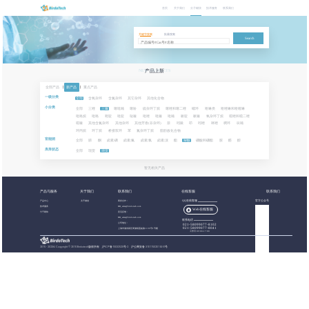
首页
关于我们
分子砌块
技术服务
联系我们
关键字搜索
批量搜索
Search
NEW PRODUCTS
产品上新
全部产品
|
新产品
|
重点产品
一级分类
全部
含氧杂环
含氮杂环
其它杂环
其他化合物
小分类
全部
三唑
三嗪
噻吡喃
噻吩
硫杂环丁烷
噻唑和噻二唑
螺环
喹啉类
喹唑啉和喹喔啉
吡咯烷
吡咯
嘧啶
吡啶
哒嗪
吡唑
吡嗪
吡喃
哌啶
哌嗪
氧杂环丁烷
噁唑和噁二唑
噁嗪
其他含氮杂环
其他杂环
其他芳香(非杂环)
萘
吲哚
茚
吲唑
咪唑
稠环
呋喃
环丙烷
环丁烷
桥接双环
苯
氮杂环丁烷
脂肪族化合物
官能团
全部
腈
酮
卤素:碘
卤素:氟
卤素:氯
卤素:溴
酯
羧酸
硼酸和硼酯
胺
醛
醇
库库状态
全部
现货
期货
暂无相关产品
产品与服务
关于我们
联系我们
在线客服
联系我们
产品中心
关于都创
商务合作：
QQ在线客服
官方公众号
技术服务
BB_sales@birdotech.com
Web在线客服
分子砌块
意见反馈：
BB_sales@birdotech.com
联系电话
公司地址：
021-58099077-8102
021-58099077-8041
上海市浦东新区周浦镇蓝靛路1199号1号楼
工作日 09:00-17:00
2015 - 2023
©
Copyright © 2019 Birdotech版权所有 ,
沪ICP备15032529号-2
沪公网安备 31011502016361号