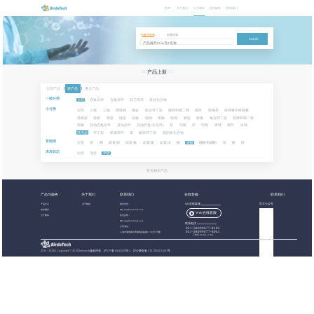
首页
关于我们
分子砌块
技术服务
联系我们
关键字搜索
批量搜索
Search
NEW PRODUCTS
产品上新
全部产品
|
新产品
|
重点产品
一级分类
全部
含氧杂环
含氮杂环
其它杂环
其他化合物
小分类
全部
三唑
三嗪
噻吡喃
噻吩
硫杂环丁烷
噻唑和噻二唑
螺环
喹啉类
喹唑啉和喹喔啉
吡咯烷
吡咯
嘧啶
吡啶
哒嗪
吡唑
吡嗪
吡喃
哌啶
哌嗪
氧杂环丁烷
噁唑和噁二唑
噁嗪
其他含氮杂环
其他杂环
其他芳香(非杂环)
萘
吲哚
茚
吲唑
咪唑
稠环
呋喃
环丙烷
环丁烷
桥接双环
苯
氮杂环丁烷
脂肪族化合物
官能团
全部
腈
酮
卤素:碘
卤素:氟
卤素:氯
卤素:溴
酯
羧酸
硼酸和硼酯
胺
醛
醇
库库状态
全部
现货
期货
暂无相关产品
产品与服务
关于我们
联系我们
在线客服
联系我们
产品中心
关于都创
商务合作：
QQ在线客服
官方公众号
技术服务
BB_sales@birdotech.com
Web在线客服
分子砌块
意见反馈：
BB_sales@birdotech.com
联系电话
公司地址：
021-58099077-8102
021-58099077-8041
上海市浦东新区周浦镇蓝靛路1199号1号楼
工作日 09:00-17:00
2015 - 2023
©
Copyright © 2019 Birdotech版权所有 ,
沪ICP备15032529号-2
沪公网安备 31011502016361号