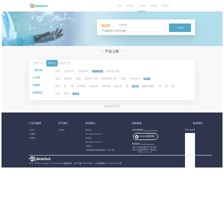
首页
关于我们
分子砌块
技术服务
联系我们
关键字搜索
批量搜索
Search
NEW PRODUCTS
产品上新
全部产品
|
新产品
|
重点产品
一级分类
全部
含氧杂环
含氮杂环
其它杂环
其他化合物
小分类
全部
噻吡喃
噻吩
硫杂环丁烷
噻唑和噻二唑
噁嗪
其他杂环
稠环
官能团
全部
腈
酮
卤素:碘
卤素:氟
卤素:氯
卤素:溴
酯
羧酸
硼酸和硼酯
胺
醛
醇
库库状态
全部
现货
期货
暂无相关产品
产品与服务
关于我们
联系我们
在线客服
联系我们
产品中心
关于都创
商务合作：
QQ在线客服
官方公众号
技术服务
BB_sales@birdotech.com
Web在线客服
分子砌块
意见反馈：
BB_sales@birdotech.com
联系电话
公司地址：
021-58099077-8102
021-58099077-8041
上海市浦东新区周浦镇蓝靛路1199号1号楼
工作日 09:00-17:00
2015 - 2023
©
Copyright © 2019 Birdotech版权所有 ,
沪ICP备15032529号-2
沪公网安备 31011502016361号