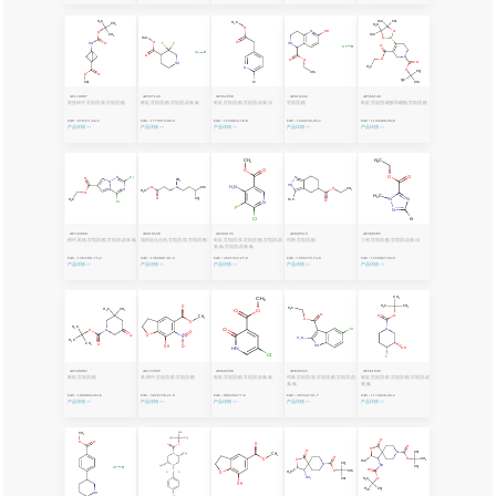
AC110007
AC597149
AC562938
AC010342
AC566140
桥接双环,官能团-胺,官能团-酯
哌啶,官能团-酯,官能团-卤素:氟
吡啶,官能团-酯,官能团-卤素:溴
官能团-酯
吡啶,官能团-硼酸和硼酯,官能团-酯
CAS：676371-64-5
CAS：1779974-06-9
CAS：1256824-78-8
CAS：1644236-95-2
CAS：1194488-90-8
产品详情 >>
产品详情 >>
产品详情 >>
产品详情 >>
产品详情 >>
AC743960
AC010538
AC494135
AC609519
AC388385
稠环,吡咯,官能团-酯,官能团-卤素:氯
脂肪族化合物,官能团-胺,官能团-酯
吡啶,官能团-胺,官能团-酯,官能团-卤
吲唑,官能团-酯
三唑,官能团-酯,官能团-卤素:溴
素:氯,官能团-卤素:氟
CAS：1363381-75-2
CAS：1303807-01-3
CAS：2621932-27-0
CAS：1956379-74-0
CAS：1559067-56-9
产品详情 >>
产品详情 >>
产品详情 >>
产品详情 >>
产品详情 >>
AC546802
AC122099
AC840398
AC839435
AC561649
哌啶,官能团-酯
苯,稠环,官能团-醇,官能团-酯
吡啶,官能团-酯,官能团-卤素:氯
吲哚,官能团-胺,官能团-酯,官能团-卤
哌啶,官能团-醇,官能团-酯,官能团-卤
素:氯
素:氟
CAS：1000894-83-6
CAS：3026728-21-9
CAS：886360-77-6
CAS：365547-91-7
CAS：1174020-46-2
产品详情 >>
产品详情 >>
产品详情 >>
产品详情 >>
产品详情 >>