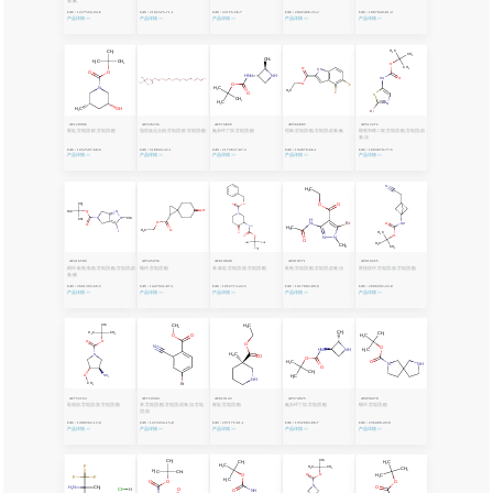
素:氟
CAS：1227594-94-6
CAS：2102325-71-1
CAS：33155-58-7
CAS：2092486-33-2
CAS：1887040-81-4
产品详情 >>
产品详情 >>
产品详情 >>
产品详情 >>
产品详情 >>
AC120906
AC536236
AC574826
AC566805
AC512472
哌啶,官能团-醇,官能团-酯
脂肪族化合物,官能团-醇,官能团-酯
氮杂环丁烷,官能团-酯
吲哚,官能团-酯,官能团-卤素:氟
噻唑和噻二唑,官能团-酯,官能团-卤
素:溴
CAS：1932597-68-6
CAS：518044-32-1
CAS：2173637-07-3
CAS：194870-66-1
CAS：1094070-77-5
产品详情 >>
产品详情 >>
产品详情 >>
产品详情 >>
产品详情 >>
AC416586
AC545936
AC010848
AC010571
AC010455
稠环,吡唑,吡咯,官能团-酯,官能团-卤
螺环,官能团-酯
苯,哌啶,官能团-胺,官能团-酯
吡唑,官能团-酯,官能团-卤素:溴
桥接双环,官能团-腈,官能团-酯
素:碘
CAS：2601393-69-3
CAS：1447942-87-1
CAS：1052713-43-5
CAS：1017802-89-9
CAS：2096992-22-0
产品详情 >>
产品详情 >>
产品详情 >>
产品详情 >>
产品详情 >>
AC753163
AC724304
AC010143
AC574825
AC050470
吡咯烷,官能团-胺,官能团-酯
苯,官能团-酯,官能团-卤素:溴,官能
哌啶,官能团-酯
氮杂环丁烷,官能团-酯
螺环,官能团-酯
团-腈
CAS：1400562-12-0
CAS：1223434-15-8
CAS：297172-01-1
CAS：1932003-88-7
CAS：236406-49-8
产品详情 >>
产品详情 >>
产品详情 >>
产品详情 >>
产品详情 >>