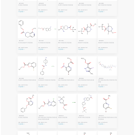
AC752201
AC504328
AC122112
AC122090
AC122086
苯,哌啶,官能团-酯
哌嗪,官能团-酯
苯,稠环,官能团-醇,官能团-酯
螺环,官能团-胺,官能团-酯
螺环,官能团-胺,官能团-酯
CAS：1187173-13-2
CAS：3028128-71-1
CAS：3026715-34-1
CAS：2414415-67-9
CAS：2414415-75-9
产品详情 >>
产品详情 >>
产品详情 >>
产品详情 >>
产品详情 >>
AC122017
AC121997
AC121984
AC504037
AC504035
苯,其他含氮杂环,官能团-酯
茚,官能团-胺,官能团-酯
螺环,官能团-胺,官能团-酯
桥接双环,官能团-酯
桥接双环,官能团-醇,官能团-酯
CAS：3026713-89-0
CAS：3026670-47-0
CAS：2414487-46-8
CAS：3026641-70-0
CAS：2916865-82-0
产品详情 >>
产品详情 >>
产品详情 >>
产品详情 >>
产品详情 >>
AC121886
AC121876
AC736880
AC593665
AC503651
苯,稠环,官能团-酯,官能团-卤素:氟
苯,桥接双环,官能团-胺,官能团-酯
吡啶,官能团-酯,官能团-卤素:溴
吡唑,官能团-酯,官能团-卤素:碘
稠环,哌嗪,吡啶,嘧啶,官能团-胺,官能
团-酯
CAS：1207537-69-6
CAS：3026715-60-3
CAS：1259512-09-8
CAS：1019403-26-9
CAS：3026713-59-4
产品详情 >>
产品详情 >>
产品详情 >>
产品详情 >>
产品详情 >>
AC503638
AC603424
AC503135
AC503124
AC592579
苯,吡啶,官能团-酯
稠环,咪唑,吡啶,官能团-酯,官能团-卤
吡咯烷,官能团-酯
苯,稠环,咪唑,官能团-酯
吡啶,官能团-酯,官能团-卤素:溴,官能
素:氯,官能团-卤素:碘
团-卤素:氟
CAS：3026728-22-0
CAS：885271-45-4
CAS：2287287-13-0
CAS：2361146-30-5
CAS：1214336-44-3
产品详情 >>
产品详情 >>
产品详情 >>
产品详情 >>
产品详情 >>