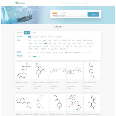
首页
关于我们
分子砌块
技术服务
联系我们
关键字搜索
批量搜索
Search
NEW PRODUCTS
产品上新
全部产品
|
新产品
|
重点产品
一级分类
全部
含氧杂环
含氮杂环
其它杂环
其他化合物
小分类
全部
三唑
三嗪
噻吡喃
噻吩
硫杂环丁烷
噻唑和噻二唑
螺环
喹啉类
喹唑啉和喹喔啉
吡咯烷
吡咯
嘧啶
吡啶
哒嗪
吡唑
吡嗪
吡喃
哌啶
哌嗪
氧杂环丁烷
噁唑和噁二唑
噁嗪
其他含氮杂环
其他杂环
其他芳香(非杂环)
萘
吲哚
茚
吲唑
咪唑
稠环
呋喃
环丙烷
环丁烷
桥接双环
苯
氮杂环丁烷
脂肪族化合物
官能团
全部
腈
酮
卤素:碘
卤素:氟
卤素:氯
卤素:溴
酯
羧酸
硼酸和硼酯
胺
醛
醇
库库状态
全部
现货
期货
AC010215
AC455486
AC121975
AC050270
AC901793
稠环,吡唑,吡啶,官能团-酯
吡啶,官能团-胺,官能团-酯,官能团-卤
苯,吡啶,官能团-酯
稠环,咪唑,吡啶,官能团-酯
吡啶,官能团-腈,官能团-酯
素:氟
CAS：1393845-78-7
CAS：1227594-94-6
CAS：1887040-81-4
CAS：1202800-68-7
CAS：1000529-39-4
产品详情 >>
产品详情 >>
产品详情 >>
产品详情 >>
产品详情 >>
AC892854
AC312418
AC562938
AC566140
AC494135
稠环,咪唑,吡啶,官能团-酯,官能团-卤
吡啶,官能团-酯,官能团-卤素:溴
吡啶,官能团-酯,官能团-卤素:溴
吡啶,官能团-硼酸和硼酯,官能团-酯
吡啶,官能团-胺,官能团-酯,官能团-卤