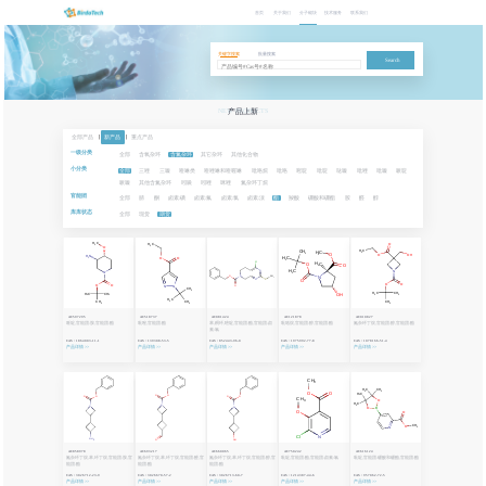
首页
关于我们
分子砌块
技术服务
联系我们
关键字搜索
批量搜索
Search
NEW PRODUCTS
产品上新
全部产品
|
新产品
|
重点产品
一级分类
全部
含氧杂环
含氮杂环
其它杂环
其他化合物
小分类
全部
三唑
三嗪
喹啉类
喹唑啉和喹喔啉
吡咯烷
吡咯
嘧啶
吡啶
哒嗪
吡唑
吡嗪
哌啶
哌嗪
其他含氮杂环
吲哚
吲唑
咪唑
氮杂环丁烷
官能团
全部
腈
酮
卤素:碘
卤素:氟
卤素:氯
卤素:溴
酯
羧酸
硼酸和硼酯
胺
醛
醇
库库状态
全部
现货
期货
AC597295
AC518737
AC081424
AC121878
AC010827
哌啶,官能团-胺,官能团-酯
吡唑,官能团-酯
苯,稠环,嘧啶,官能团-酯,官能团-卤
吡咯烷,官能团-醇,官能团-酯
氮杂环丁烷,官能团-醇,官能团-酯
素:氯
CAS：1864003-11-1
CAS：139308-53-5
CAS：852443-96-0
CAS：1975992-77-8
CAS：1078166-51-4
产品详情 >>
产品详情 >>
产品详情 >>
产品详情 >>
产品详情 >>
AC858978
AC693217
AC660065
AC750242
AC616124
氮杂环丁烷,苯,环丁烷,官能团-胺,官
氮杂环丁烷,苯,环丁烷,官能团-醛,官
氮杂环丁烷,苯,环丁烷,官能团-醇,官
吡啶,官能团-酯,官能团-卤素:氯
吡啶,官能团-硼酸和硼酯,官能团-酯
能团-酯
能团-酯
能团-酯
CAS：3026712-23-9
CAS：3026670-57-2
CAS：3026713-60-7
CAS：1214387-44-6
CAS：957062-72-5
产品详情 >>
产品详情 >>
产品详情 >>
产品详情 >>
产品详情 >>