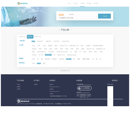
首页
关于我们
分子砌块
技术服务
联系我们
关键字搜索
批量搜索
Search
NEW PRODUCTS
产品上新
全部产品
|
新产品
|
重点产品
一级分类
全部
含氧杂环
含氮杂环
其它杂环
其他化合物
小分类
全部
三唑
三嗪
噻吡喃
噻吩
硫杂环丁烷
噻唑和噻二唑
螺环
喹啉类
喹唑啉和喹喔啉
吡咯烷
吡咯
嘧啶
吡啶
哒嗪
吡唑
吡嗪
吡喃
哌啶
哌嗪
氧杂环丁烷
噁唑和噁二唑
噁嗪
其他含氮杂环
其他杂环
其他芳香(非杂环)
萘
吲哚
茚
吲唑
咪唑
稠环
呋喃
环丙烷
环丁烷
桥接双环
苯
氮杂环丁烷
脂肪族化合物
官能团
全部
腈
酮
卤素:碘
卤素:氟
卤素:氯
卤素:溴
酯
羧酸
硼酸和硼酯
胺
醛
醇
库库状态
全部
现货
期货
暂无相关产品
产品与服务
关于我们
联系我们
在线客服
联系我们
产品中心
关于都创
商务合作：
QQ在线客服
官方公众号
技术服务
BB_sales@birdotech.com
Web在线客服
分子砌块
意见反馈：
BB_sales@birdotech.com
联系电话
公司地址：
021-58099077-8102
021-58099077-8041
上海市浦东新区周浦镇蓝靛路1199号1号楼
工作日 09:00-17:00
2015 - 2023
©
Copyright © 2019 Birdotech版权所有 ,
沪ICP备15032529号-2
沪公网安备 31011502016361号