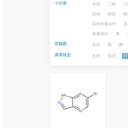
小分类
全部
三唑
三
吡咯
嘧啶
吡
其他含氮杂环
其
桥接双环
苯
官能团
全部
腈
酮
库库状态
全部
现货
期