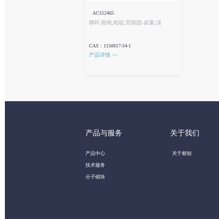
AC512465
稠环,吡唑,吡啶,官能团-卤素:溴
CAS：1150617-54-1
产品详情 >>
产品与服务
关于我们
产品中心
关于都创
技术服务
分子砌块