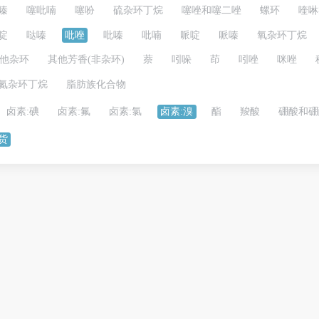
嗪
噻吡喃
噻吩
硫杂环丁烷
噻唑和噻二唑
螺环
喹啉
啶
哒嗪
吡唑
吡嗪
吡喃
哌啶
哌嗪
氧杂环丁烷
他杂环
其他芳香(非杂环)
萘
吲哚
茚
吲唑
咪唑
氮杂环丁烷
脂肪族化合物
卤素:碘
卤素:氟
卤素:氯
卤素:溴
酯
羧酸
硼酸和硼
货