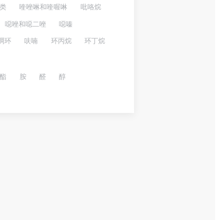
类
喹唑啉和喹喔啉
吡咯烷
噁唑和噁二唑
噁嗪
稠环
呋喃
环丙烷
环丁烷
酯
胺
醛
醇