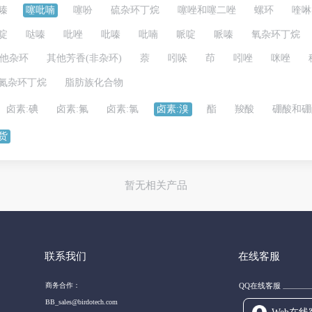
嗪
噻吡喃
噻吩
硫杂环丁烷
噻唑和噻二唑
螺环
喹啉
啶
哒嗪
吡唑
吡嗪
吡喃
哌啶
哌嗪
氧杂环丁烷
他杂环
其他芳香(非杂环)
萘
吲哚
茚
吲唑
咪唑
氮杂环丁烷
脂肪族化合物
卤素:碘
卤素:氟
卤素:氯
卤素:溴
酯
羧酸
硼酸和硼
货
暂无相关产品
联系我们
在线客服
商务合作：
QQ在线客服
BB_sales@birdotech.com