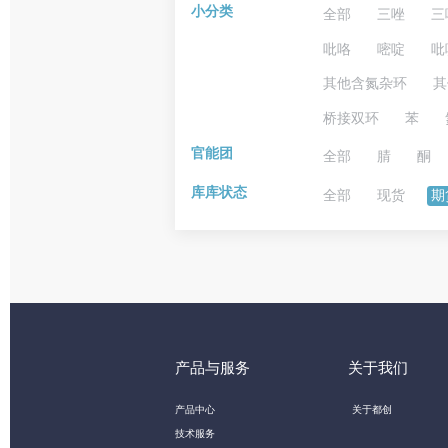
小分类
全部
三唑
三
吡咯
嘧啶
吡
其他含氮杂环
其
桥接双环
苯
官能团
全部
腈
酮
库库状态
全部
现货
期
产品与服务
关于我们
产品中心
关于都创
技术服务