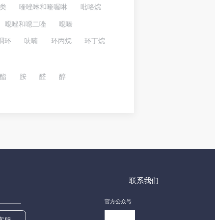
类
喹唑啉和喹喔啉
吡咯烷
噁唑和噁二唑
噁嗪
稠环
呋喃
环丙烷
环丁烷
酯
胺
醛
醇
联系我们
官方公众号