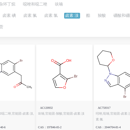
杂环丁烷
噁唑和噁二唑
呋喃
卤素:碘
卤素:氟
卤素:氯
卤素:溴
酯
羧酸
硼酸和硼
货
AC120932
AC759317
和噁二唑,官能团-卤素:溴,
呋喃,官能团-羧酸,官能团-卤素:溴
吲唑,吡喃,官能团-卤素:
素:氟
40-6
CAS：197846-05-2
CAS：2044704-81-4