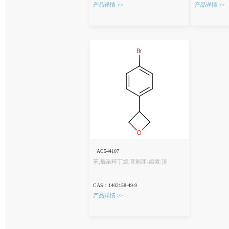
产品详情 >>
产品详情 >>
AC544107
苯,氧杂环丁烷,官能团-卤素:溴
CAS：1402158-49-9
产品详情 >>