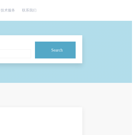
技术服务
联系我们
Search