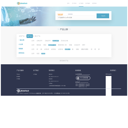
首页
关于我们
分子砌块
技术服务
联系我们
关键字搜索
批量搜索
Search
NEW PRODUCTS
产品上新
全部产品
|
新产品
|
重点产品
一级分类
全部
含氧杂环
含氮杂环
其它杂环
其他化合物
小分类
全部
噻吡喃
噻吩
硫杂环丁烷
噻唑和噻二唑
噁嗪
其他杂环
稠环
官能团
全部
腈
酮
卤素:碘
卤素:氟
卤素:氯
卤素:溴
酯
羧酸
硼酸和硼酯
胺
醛
醇
库库状态
全部
现货
期货
暂无相关产品
产品与服务
关于我们
联系我们
在线客服
联系我们
产品中心
关于都创
商务合作：
QQ在线客服
官方公众号
技术服务
BB_sales@birdotech.com
Web在线客服
分子砌块
意见反馈：
BB_sales@birdotech.com
联系电话
公司地址：
021-58099077-8102
021-58099077-8041
上海市浦东新区周浦镇蓝靛路1199号1号楼
工作日 09:00-17:00
2015 - 2023
©
Copyright © 2019 Birdotech版权所有 ,
沪ICP备15032529号-2
沪公网安备 31011502016361号