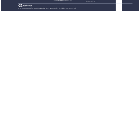
上海市浦东新区周浦镇蓝靛路1199号1号楼
工作日 09:00-17:00
2015 - 2023
©
Copyright © 2019 Birdotech版权所有 ,
沪ICP备15032529号-2
沪公网安备 31011502016361号