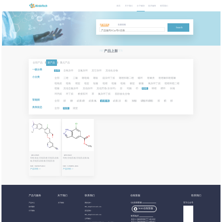
首页
关于我们
分子砌块
技术服务
联系我们
关键字搜索
批量搜索
Search
NEW PRODUCTS
产品上新
全部产品
|
新产品
|
重点产品
一级分类
全部
含氧杂环
含氮杂环
其它杂环
其他化合物
小分类
全部
三唑
三嗪
噻吡喃
噻吩
硫杂环丁烷
噻唑和噻二唑
螺环
喹啉类
喹唑啉和喹喔啉
吡咯烷
吡咯
嘧啶
吡啶
哒嗪
吡唑
吡嗪
吡喃
哌啶
哌嗪
氧杂环丁烷
噁唑和噁二唑
噁嗪
其他含氮杂环
其他杂环
其他芳香(非杂环)
萘
吲哚
茚
吲唑
咪唑
稠环
呋喃
环丙烷
环丁烷
桥接双环
苯
氮杂环丁烷
脂肪族化合物
官能团
全部
腈
酮
卤素:碘
卤素:氟
卤素:氯
卤素:溴
酯
羧酸
硼酸和硼酯
胺
醛
醇
库库状态
全部
现货
期货
AC122045
AC519422
吲唑,吡啶,官能团-醛,官能团-卤素:
吲唑,官能团-酯,官能团-卤素:氯
氯,官能团-卤素:碘,官能团-腈
CAS：3026676-82-1
CAS：1260851-48-6
产品详情 >>
产品详情 >>
产品与服务
关于我们
联系我们
在线客服
联系我们
产品中心
关于都创
商务合作：
QQ在线客服
官方公众号
技术服务
BB_sales@birdotech.com
Web在线客服
分子砌块
意见反馈：
BB_sales@birdotech.com
联系电话
公司地址：
021-58099077-8102
021-58099077-8041