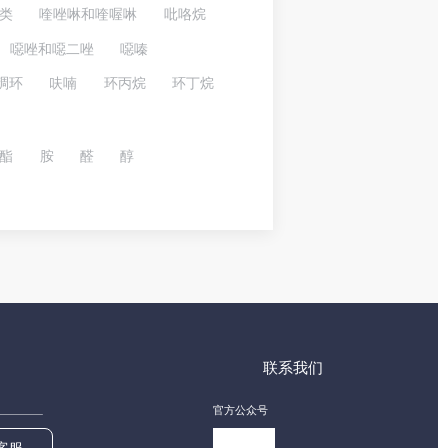
类
喹唑啉和喹喔啉
吡咯烷
噁唑和噁二唑
噁嗪
稠环
呋喃
环丙烷
环丁烷
酯
胺
醛
醇
联系我们
官方公众号