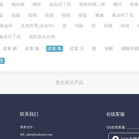
嗪
噻吡喃
噻吩
硫杂环丁烷
噻唑和噻二唑
螺环
喹啉
啶
哒嗪
吡唑
吡嗪
吡喃
哌啶
哌嗪
氧杂环丁烷
他杂环
其他芳香(非杂环)
萘
吲哚
茚
吲唑
咪唑
氮杂环丁烷
脂肪族化合物
卤素:碘
卤素:氟
卤素:氯
卤素:溴
酯
羧酸
硼酸和硼
货
暂无相关产品
联系我们
在线客服
商务合作：
QQ在线客服
BB_sales@birdotech.com