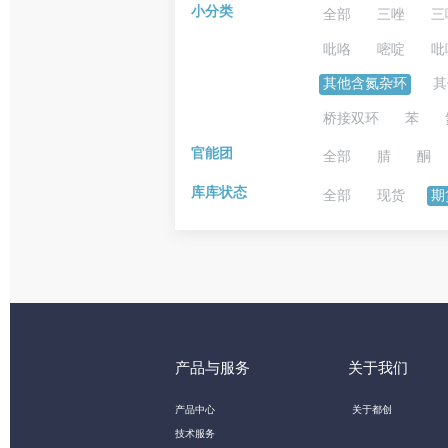
小分类
全部
三唑
三
吡咯
嘧啶
吡
其他含氮杂环
其
桥接双环
苯
官能团
全部
腈
酮
库库状态
全部
现货
期
产品与服务
关于我们
产品中心
关于都创
技术服务