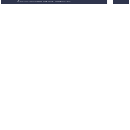
2015 - 2023
©
Copyright © 2019 Birdotech版权所有 ,
沪ICP备15032529号-2
沪公网安备 31011502016361号