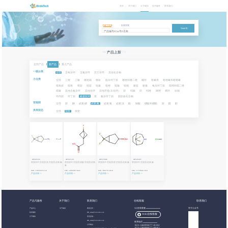
首页
关于我们
分子砌块
技术服务
联系我们
关键字搜索
批量搜索
Search
NEW PRODUCTS
产品上新
全部产品
|
新产品
|
重点产品
一级分类
全部
含氧杂环
含氮杂环
其它杂环
其他化合物
小分类
全部
三唑
三嗪
噻吡喃
噻吩
硫杂环丁烷
噻唑和噻二唑
螺环
喹啉类
喹唑啉和喹喔啉
吡咯烷
吡咯
嘧啶
吡啶
哒嗪
吡唑
吡嗪
吡喃
哌啶
哌嗪
氧杂环丁烷
噁唑和噁二唑
噁嗪
其他含氮杂环
其他杂环
其他芳香(非杂环)
萘
吲哚
茚
吲唑
咪唑
稠环
呋喃
环丙烷
环丁烷
桥接双环
苯
氮杂环丁烷
脂肪族化合物
官能团
全部
腈
酮
卤素:碘
卤素:氟
卤素:氯
卤素:溴
酯
羧酸
硼酸和硼酯
胺
醛
醇
库库状态
全部
现货
期货
AC545193
AC567120
AC573506
AC545497
桥接双环,官能团-胺,官能团-卤素:氟
桥接双环,官能团-羧酸,官能团-卤素:
桥接双环,官能团-醇,官能团-卤素:氟
桥接双环,官能团-卤素:氟
氟
CAS：1955524-13-6
CAS：2092067-90-6
CAS：883731-66-6
CAS：1779942-70-9
产品详情 >>
产品详情 >>
产品详情 >>
产品详情 >>
产品与服务
关于我们
联系我们
在线客服
联系我们
产品中心
关于都创
商务合作：
QQ在线客服
官方公众号
技术服务
BB_sales@birdotech.com
Web在线客服
分子砌块
意见反馈：
BB_sales@birdotech.com
联系电话
公司地址：
021-58099077-8102
021-58099077-8041