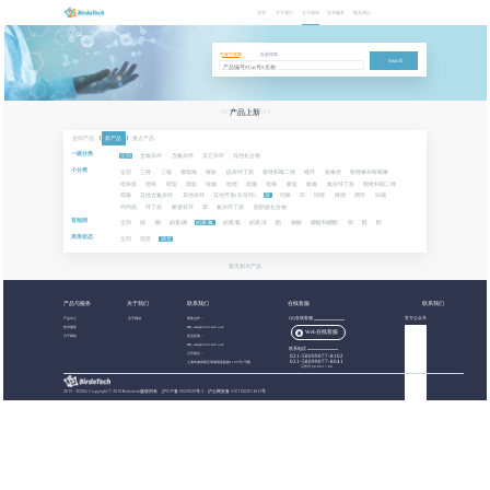
首页
关于我们
分子砌块
技术服务
联系我们
关键字搜索
批量搜索
Search
NEW PRODUCTS
产品上新
全部产品
|
新产品
|
重点产品
一级分类
全部
含氧杂环
含氮杂环
其它杂环
其他化合物
小分类
全部
三唑
三嗪
噻吡喃
噻吩
硫杂环丁烷
噻唑和噻二唑
螺环
喹啉类
喹唑啉和喹喔啉
吡咯烷
吡咯
嘧啶
吡啶
哒嗪
吡唑
吡嗪
吡喃
哌啶
哌嗪
氧杂环丁烷
噁唑和噁二唑
噁嗪
其他含氮杂环
其他杂环
其他芳香(非杂环)
萘
吲哚
茚
吲唑
咪唑
稠环
呋喃
环丙烷
环丁烷
桥接双环
苯
氮杂环丁烷
脂肪族化合物
官能团
全部
腈
酮
卤素:碘
卤素:氟
卤素:氯
卤素:溴
酯
羧酸
硼酸和硼酯
胺
醛
醇
库库状态
全部
现货
期货
暂无相关产品
产品与服务
关于我们
联系我们
在线客服
联系我们
产品中心
关于都创
商务合作：
QQ在线客服
官方公众号
技术服务
BB_sales@birdotech.com
Web在线客服
分子砌块
意见反馈：
BB_sales@birdotech.com
联系电话
公司地址：
021-58099077-8102
021-58099077-8041
上海市浦东新区周浦镇蓝靛路1199号1号楼
工作日 09:00-17:00
2015 - 2023
©
Copyright © 2019 Birdotech版权所有 ,
沪ICP备15032529号-2
沪公网安备 31011502016361号