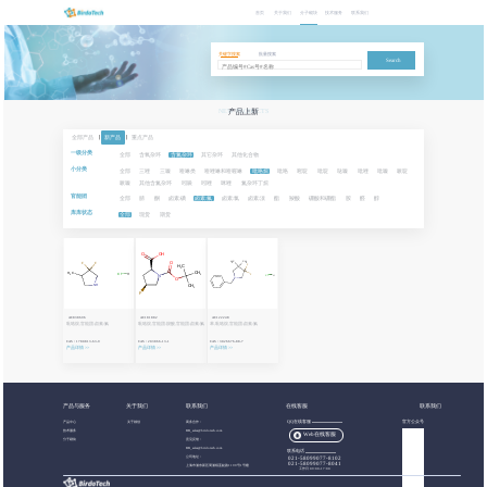
首页
关于我们
分子砌块
技术服务
联系我们
关键字搜索
批量搜索
Search
NEW PRODUCTS
产品上新
全部产品
|
新产品
|
重点产品
一级分类
全部
含氧杂环
含氮杂环
其它杂环
其他化合物
小分类
全部
三唑
三嗪
喹啉类
喹唑啉和喹喔啉
吡咯烷
吡咯
嘧啶
吡啶
哒嗪
吡唑
吡嗪
哌啶
哌嗪
其他含氮杂环
吲哚
吲唑
咪唑
氮杂环丁烷
官能团
全部
腈
酮
卤素:碘
卤素:氟
卤素:氯
卤素:溴
酯
羧酸
硼酸和硼酯
胺
醛
醇
库库状态
全部
现货
期货
AC838696
AC181882
AC122248
吡咯烷,官能团-卤素:氟
吡咯烷,官能团-羧酸,官能团-卤素:氟
苯,吡咯烷,官能团-卤素:氟
CAS：1780813-63-9
CAS：203866-13-1
CAS：3026676-88-7
产品详情 >>
产品详情 >>
产品详情 >>
产品与服务
关于我们
联系我们
在线客服
联系我们
产品中心
关于都创
商务合作：
QQ在线客服
官方公众号
技术服务
BB_sales@birdotech.com
Web在线客服
分子砌块
意见反馈：
BB_sales@birdotech.com
联系电话
公司地址：
021-58099077-8102
021-58099077-8041
上海市浦东新区周浦镇蓝靛路1199号1号楼
工作日 09:00-17:00