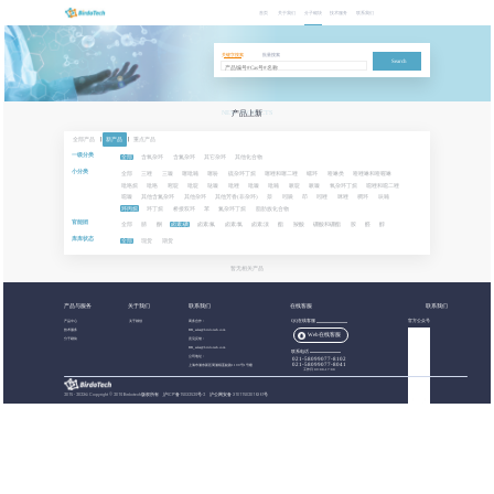
首页
关于我们
分子砌块
技术服务
联系我们
关键字搜索
批量搜索
Search
NEW PRODUCTS
产品上新
全部产品
|
新产品
|
重点产品
一级分类
全部
含氧杂环
含氮杂环
其它杂环
其他化合物
小分类
全部
三唑
三嗪
噻吡喃
噻吩
硫杂环丁烷
噻唑和噻二唑
螺环
喹啉类
喹唑啉和喹喔啉
吡咯烷
吡咯
嘧啶
吡啶
哒嗪
吡唑
吡嗪
吡喃
哌啶
哌嗪
氧杂环丁烷
噁唑和噁二唑
噁嗪
其他含氮杂环
其他杂环
其他芳香(非杂环)
萘
吲哚
茚
吲唑
咪唑
稠环
呋喃
环丙烷
环丁烷
桥接双环
苯
氮杂环丁烷
脂肪族化合物
官能团
全部
腈
酮
卤素:碘
卤素:氟
卤素:氯
卤素:溴
酯
羧酸
硼酸和硼酯
胺
醛
醇
库库状态
全部
现货
期货
暂无相关产品
产品与服务
关于我们
联系我们
在线客服
联系我们
产品中心
关于都创
商务合作：
QQ在线客服
官方公众号
技术服务
BB_sales@birdotech.com
Web在线客服
分子砌块
意见反馈：
BB_sales@birdotech.com
联系电话
公司地址：
021-58099077-8102
021-58099077-8041
上海市浦东新区周浦镇蓝靛路1199号1号楼
工作日 09:00-17:00
2015 - 2023
©
Copyright © 2019 Birdotech版权所有 ,
沪ICP备15032529号-2
沪公网安备 31011502016361号