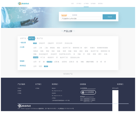
首页
关于我们
分子砌块
技术服务
联系我们
关键字搜索
批量搜索
Search
NEW PRODUCTS
产品上新
全部产品
|
新产品
|
重点产品
一级分类
全部
含氧杂环
含氮杂环
其它杂环
其他化合物
小分类
全部
三唑
三嗪
噻吡喃
噻吩
硫杂环丁烷
噻唑和噻二唑
螺环
喹啉类
喹唑啉和喹喔啉
吡咯烷
吡咯
嘧啶
吡啶
哒嗪
吡唑
吡嗪
吡喃
哌啶
哌嗪
氧杂环丁烷
噁唑和噁二唑
噁嗪
其他含氮杂环
其他杂环
其他芳香(非杂环)
萘
吲哚
茚
吲唑
咪唑
稠环
呋喃
环丙烷
环丁烷
桥接双环
苯
氮杂环丁烷
脂肪族化合物
官能团
全部
腈
酮
卤素:碘
卤素:氟
卤素:氯
卤素:溴
酯
羧酸
硼酸和硼酯
胺
醛
醇
库库状态
全部
现货
期货
暂无相关产品
产品与服务
关于我们
联系我们
在线客服
联系我们
产品中心
关于都创
商务合作：
QQ在线客服
官方公众号
技术服务
BB_sales@birdotech.com
Web在线客服
分子砌块
意见反馈：
BB_sales@birdotech.com
联系电话
公司地址：
021-58099077-8102
021-58099077-8041
上海市浦东新区周浦镇蓝靛路1199号1号楼
工作日 09:00-17:00
2015 - 2023
©
Copyright © 2019 Birdotech版权所有 ,
沪ICP备15032529号-2
沪公网安备 31011502016361号