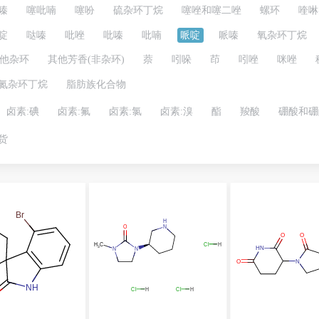
嗪
噻吡喃
噻吩
硫杂环丁烷
噻唑和噻二唑
螺环
喹啉
啶
哒嗪
吡唑
吡嗪
吡喃
哌啶
哌嗪
氧杂环丁烷
他杂环
其他芳香(非杂环)
萘
吲哚
茚
吲唑
咪唑
氮杂环丁烷
脂肪族化合物
卤素:碘
卤素:氟
卤素:氯
卤素:溴
酯
羧酸
硼酸和硼
货