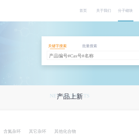
首页
关于我们
分子砌块
关键字搜索
批量搜索
NEW PRODUCTS
产品上新
含氮杂环
其它杂环
其他化合物