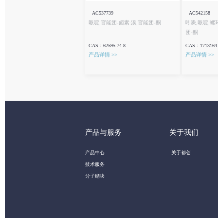
AC537739
AC542158
哌啶,官能团-卤素:溴,官能团-酮
吲哚,哌啶,螺
团-酮
CAS：62595-74-8
CAS：1713164-
产品详情 >>
产品详情 >>
产品与服务
关于我们
产品中心
关于都创
技术服务
分子砌块