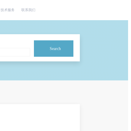
技术服务
联系我们
Search