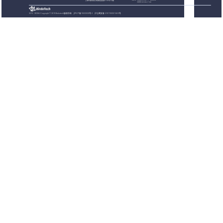
上海市浦东新区周浦镇蓝靛路1199号1号楼
工作日 09:00-17:00
2015 - 2023
©
Copyright © 2019 Birdotech版权所有 ,
沪ICP备15032529号-2
沪公网安备 31011502016361号