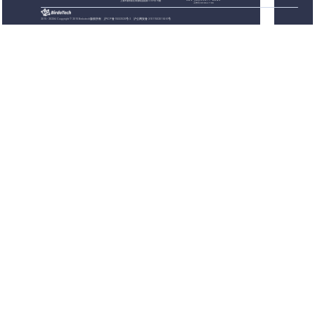
上海市浦东新区周浦镇蓝靛路1199号1号楼
工作日 09:00-17:00
2015 - 2023
©
Copyright © 2019 Birdotech版权所有 ,
沪ICP备15032529号-2
沪公网安备 31011502016361号