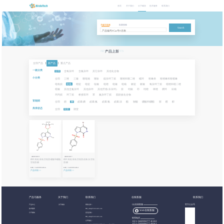
首页
关于我们
分子砌块
技术服务
联系我们
关键字搜索
批量搜索
Search
NEW PRODUCTS
产品上新
全部产品
|
新产品
|
重点产品
一级分类
全部
含氧杂环
含氮杂环
其它杂环
其他化合物
小分类
全部
三唑
三嗪
噻吡喃
噻吩
硫杂环丁烷
噻唑和噻二唑
螺环
喹啉类
喹唑啉和喹喔啉
吡咯烷
吡咯
嘧啶
吡啶
哒嗪
吡唑
吡嗪
吡喃
哌啶
哌嗪
氧杂环丁烷
噁唑和噁二唑
噁嗪
其他含氮杂环
其他杂环
其他芳香(非杂环)
萘
吲哚
茚
吲唑
咪唑
稠环
呋喃
环丙烷
环丁烷
桥接双环
苯
氮杂环丁烷
脂肪族化合物
官能团
全部
腈
酮
卤素:碘
卤素:氟
卤素:氯
卤素:溴
酯
羧酸
硼酸和硼酯
胺
醛
醇
库库状态
全部
现货
期货
AC010419
AC010417
稠环,吡啶,吡咯,官能团-硼酸和硼酯,
稠环,吡啶,吡咯,官能团-卤素:溴,官能
官能团-酮
团-酮
CAS：1445993-89-4
CAS：1445993-86-1
产品详情 >>
产品详情 >>
产品与服务
关于我们
联系我们
在线客服
联系我们
产品中心
关于都创
商务合作：
QQ在线客服
官方公众号
技术服务
BB_sales@birdotech.com
Web在线客服
分子砌块
意见反馈：
BB_sales@birdotech.com
联系电话
公司地址：
021-58099077-8102
021-58099077-8041