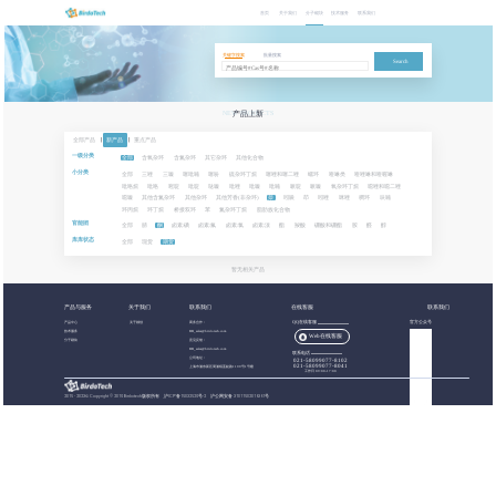
首页
关于我们
分子砌块
技术服务
联系我们
关键字搜索
批量搜索
Search
NEW PRODUCTS
产品上新
全部产品
|
新产品
|
重点产品
一级分类
全部
含氧杂环
含氮杂环
其它杂环
其他化合物
小分类
全部
三唑
三嗪
噻吡喃
噻吩
硫杂环丁烷
噻唑和噻二唑
螺环
喹啉类
喹唑啉和喹喔啉
吡咯烷
吡咯
嘧啶
吡啶
哒嗪
吡唑
吡嗪
吡喃
哌啶
哌嗪
氧杂环丁烷
噁唑和噁二唑
噁嗪
其他含氮杂环
其他杂环
其他芳香(非杂环)
萘
吲哚
茚
吲唑
咪唑
稠环
呋喃
环丙烷
环丁烷
桥接双环
苯
氮杂环丁烷
脂肪族化合物
官能团
全部
腈
酮
卤素:碘
卤素:氟
卤素:氯
卤素:溴
酯
羧酸
硼酸和硼酯
胺
醛
醇
库库状态
全部
现货
期货
暂无相关产品
产品与服务
关于我们
联系我们
在线客服
联系我们
产品中心
关于都创
商务合作：
QQ在线客服
官方公众号
技术服务
BB_sales@birdotech.com
Web在线客服
分子砌块
意见反馈：
BB_sales@birdotech.com
联系电话
公司地址：
021-58099077-8102
021-58099077-8041
上海市浦东新区周浦镇蓝靛路1199号1号楼
工作日 09:00-17:00
2015 - 2023
©
Copyright © 2019 Birdotech版权所有 ,
沪ICP备15032529号-2
沪公网安备 31011502016361号