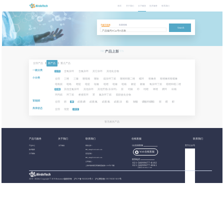
首页
关于我们
分子砌块
技术服务
联系我们
关键字搜索
批量搜索
Search
NEW PRODUCTS
产品上新
全部产品
|
新产品
|
重点产品
一级分类
全部
含氧杂环
含氮杂环
其它杂环
其他化合物
小分类
全部
三唑
三嗪
噻吡喃
噻吩
硫杂环丁烷
噻唑和噻二唑
螺环
喹啉类
喹唑啉和喹喔啉
吡咯烷
吡咯
嘧啶
吡啶
哒嗪
吡唑
吡嗪
吡喃
哌啶
哌嗪
氧杂环丁烷
噁唑和噁二唑
噁嗪
其他含氮杂环
其他杂环
其他芳香(非杂环)
萘
吲哚
茚
吲唑
咪唑
稠环
呋喃
环丙烷
环丁烷
桥接双环
苯
氮杂环丁烷
脂肪族化合物
官能团
全部
腈
酮
卤素:碘
卤素:氟
卤素:氯
卤素:溴
酯
羧酸
硼酸和硼酯
胺
醛
醇
库库状态
全部
现货
期货
暂无相关产品
产品与服务
关于我们
联系我们
在线客服
联系我们
产品中心
关于都创
商务合作：
QQ在线客服
官方公众号
技术服务
BB_sales@birdotech.com
Web在线客服
分子砌块
意见反馈：
BB_sales@birdotech.com
联系电话
公司地址：
021-58099077-8102
021-58099077-8041
上海市浦东新区周浦镇蓝靛路1199号1号楼
工作日 09:00-17:00
2015 - 2023
©
Copyright © 2019 Birdotech版权所有 ,
沪ICP备15032529号-2
沪公网安备 31011502016361号