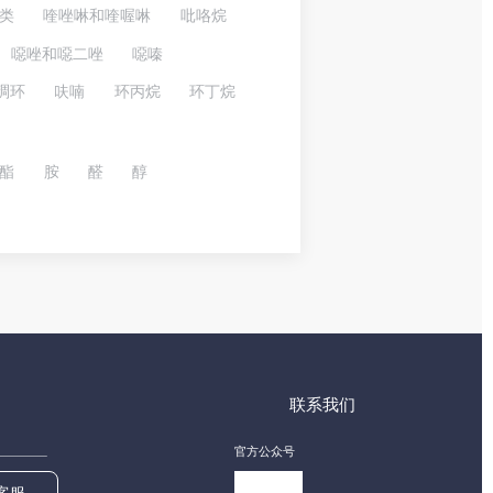
类
喹唑啉和喹喔啉
吡咯烷
噁唑和噁二唑
噁嗪
稠环
呋喃
环丙烷
环丁烷
酯
胺
醛
醇
联系我们
官方公众号