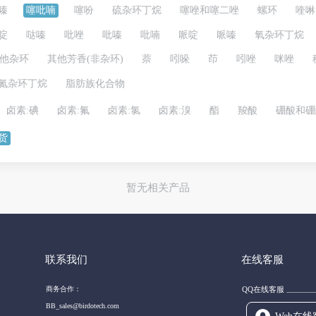
嗪
噻吡喃
噻吩
硫杂环丁烷
噻唑和噻二唑
螺环
喹啉
啶
哒嗪
吡唑
吡嗪
吡喃
哌啶
哌嗪
氧杂环丁烷
他杂环
其他芳香(非杂环)
萘
吲哚
茚
吲唑
咪唑
氮杂环丁烷
脂肪族化合物
卤素:碘
卤素:氟
卤素:氯
卤素:溴
酯
羧酸
硼酸和硼
货
暂无相关产品
联系我们
在线客服
商务合作：
QQ在线客服
BB_sales@birdotech.com