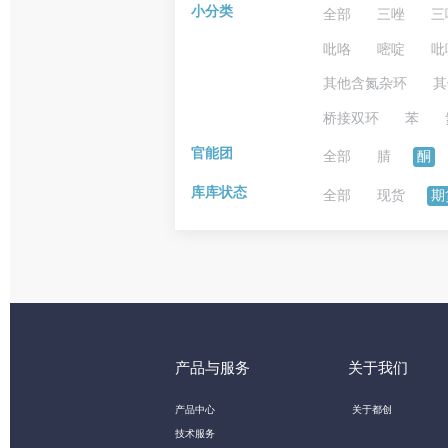
小分类
全部
三唑
三
吡咯
嘧啶
吡
其他含氮杂环
其
桥接双环
苯
官能团
全部
腈
酮
库库状态
全部
现货
期
产品与服务
关于我们
产品中心
关于都创
技术服务